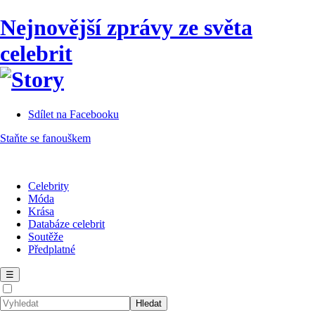
Nejnovější zprávy ze světa
celebrit
Sdílet na Facebooku
Staňte se fanouškem
Celebrity
Móda
Krása
Databáze celebrit
Soutěže
Předplatné
☰