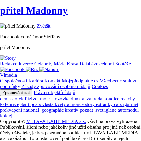
přítel Madonny
Zvětšit
Facebook.com/Timor Steffens
přítel Madonny
Redakce
Inzerce
Celebrity
Móda
Krása
Databáze celebrit
Soutěže
Vlmedia
O společnosti
Kariéra
Kontakt
Mojepředplatné.cz
Všeobecné smluvní
podmínky
Zásady zpracování osobních údajů
Cookies
Práva subjektů údajů
Zpracování dat
denik
dotyk
fitzivot
moje_krizovka
dum_a_zahrada
kondice
realcity
kafe
ireceptar
tipcars
vlasta
kvety
annonce
story
estranky
cars
igurmet
prekvapeni
national_geographic
kreativ
poznat_svet
iglanc
automodul
koktejl
Copyright ©
VLTAVA LABE MEDIA a.s.
všechna práva vyhrazena.
Publikování, šíření nebo jakékoliv jiné užití obsahu pro jiné než osobní
účely uživatele, je bez písemného souhlasu VLTAVA LABE MEDIA
a.s. zakázáno. Toto ustanovení platí také pro RSS kanály a jejich