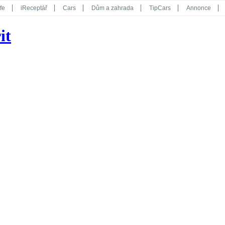
fe
iReceptář
Cars
Dům a zahrada
TipCars
Annonce
Květy
Překvapení
iGurmet
eStránky
Kreativ
iGlanc
it