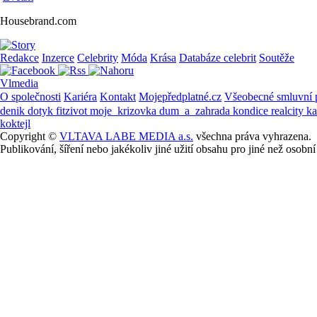
Housebrand.com
Redakce
Inzerce
Celebrity
Móda
Krása
Databáze celebrit
Soutěže
Vlmedia
O společnosti
Kariéra
Kontakt
Mojepředplatné.cz
Všeobecné smluvní
denik
dotyk
fitzivot
moje_krizovka
dum_a_zahrada
kondice
realcity
k
koktejl
Copyright ©
VLTAVA LABE MEDIA a.s.
všechna práva vyhrazena.
Publikování, šíření nebo jakékoliv jiné užití obsahu pro jiné než os