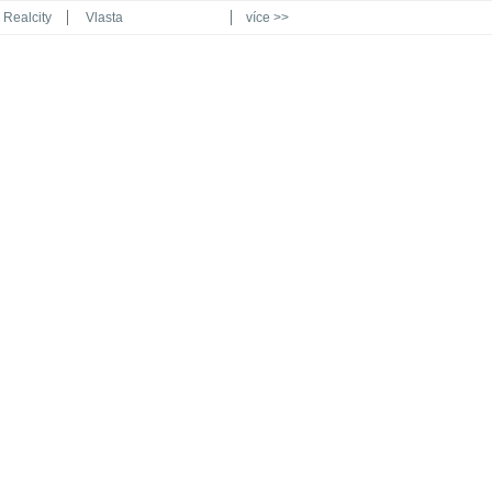
Realcity
Vlasta
více >>
Automodul.cz
Poznat svět