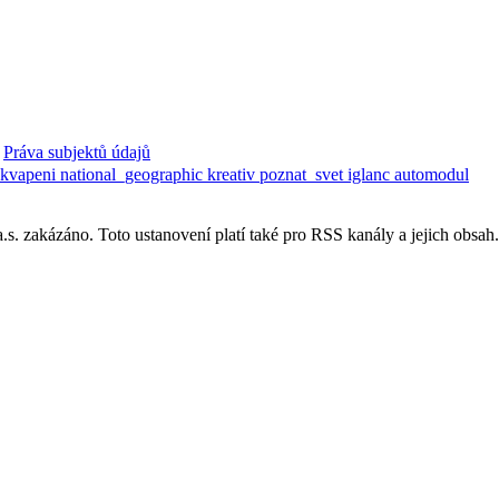
Práva subjektů údajů
ekvapeni
national_geographic
kreativ
poznat_svet
iglanc
automodul
. zakázáno. Toto ustanovení platí také pro RSS kanály a jejich obsah.