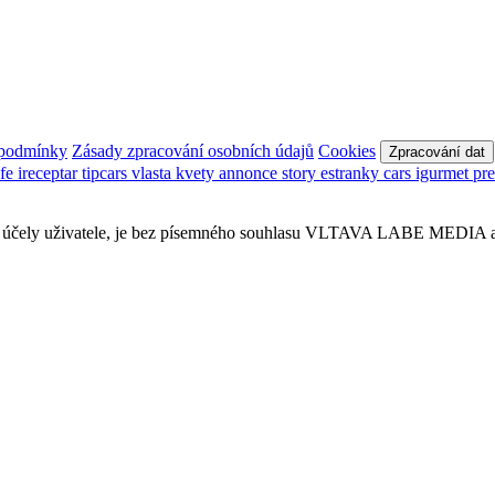
 podmínky
Zásady zpracování osobních údajů
Cookies
Zpracování dat
afe
ireceptar
tipcars
vlasta
kvety
annonce
story
estranky
cars
igurmet
pr
obní účely uživatele, je bez písemného souhlasu VLTAVA LABE MEDIA a.s