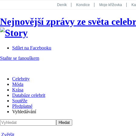
Deník
Kondice
Moje křížovka
Ka
National Geographic
Dotyk
Story
Nejnovější zprávy ze světa celebr
Koktejl
Sdílet na Facebooku
Staňte se fanouškem
Celebrity
Móda
Krása
Databáze celebrit
Soutěže
Předplatné
Vyhledávání
Zvětšit