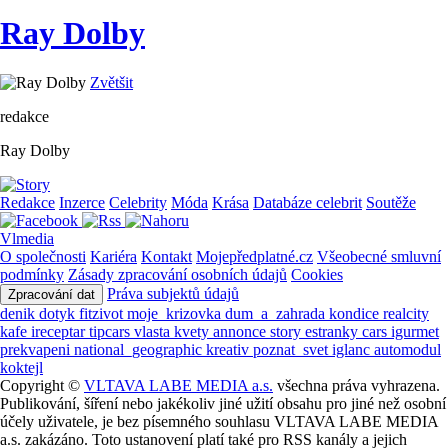
Ray Dolby
Zvětšit
redakce
Ray Dolby
Redakce
Inzerce
Celebrity
Móda
Krása
Databáze celebrit
Soutěže
Vlmedia
O společnosti
Kariéra
Kontakt
Mojepředplatné.cz
Všeobecné smluvní
podmínky
Zásady zpracování osobních údajů
Cookies
Práva subjektů údajů
Zpracování dat
denik
dotyk
fitzivot
moje_krizovka
dum_a_zahrada
kondice
realcity
kafe
ireceptar
tipcars
vlasta
kvety
annonce
story
estranky
cars
igurmet
prekvapeni
national_geographic
kreativ
poznat_svet
iglanc
automodul
koktejl
Copyright ©
VLTAVA LABE MEDIA a.s.
všechna práva vyhrazena.
Publikování, šíření nebo jakékoliv jiné užití obsahu pro jiné než osobní
účely uživatele, je bez písemného souhlasu VLTAVA LABE MEDIA
a.s. zakázáno. Toto ustanovení platí také pro RSS kanály a jejich