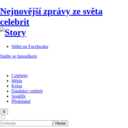
Nejnovější zprávy ze světa
celebrit
Sdílet na Facebooku
Staňte se fanouškem
Celebrity
Móda
Krása
Databáze celebrit
Soutěže
Předplatné
☰