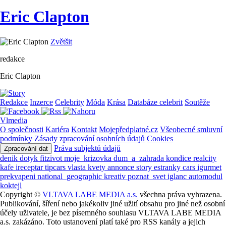
Eric Clapton
Zvětšit
redakce
Eric Clapton
Redakce
Inzerce
Celebrity
Móda
Krása
Databáze celebrit
Soutěže
Vlmedia
O společnosti
Kariéra
Kontakt
Mojepředplatné.cz
Všeobecné smluvní
podmínky
Zásady zpracování osobních údajů
Cookies
Práva subjektů údajů
Zpracování dat
denik
dotyk
fitzivot
moje_krizovka
dum_a_zahrada
kondice
realcity
kafe
ireceptar
tipcars
vlasta
kvety
annonce
story
estranky
cars
igurmet
prekvapeni
national_geographic
kreativ
poznat_svet
iglanc
automodul
koktejl
Copyright ©
VLTAVA LABE MEDIA a.s.
všechna práva vyhrazena.
Publikování, šíření nebo jakékoliv jiné užití obsahu pro jiné než osobní
účely uživatele, je bez písemného souhlasu VLTAVA LABE MEDIA
a.s. zakázáno. Toto ustanovení platí také pro RSS kanály a jejich