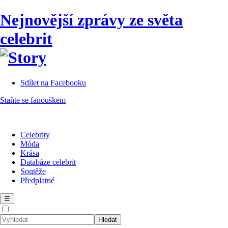
Nejnovější zprávy ze světa
celebrit
Sdílet na Facebooku
Staňte se fanouškem
Celebrity
Móda
Krása
Databáze celebrit
Soutěže
Předplatné
☰