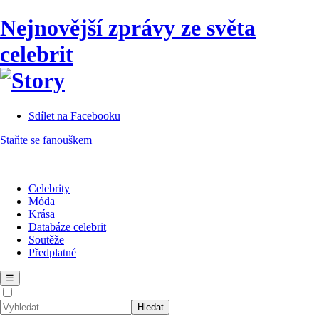
Nejnovější zprávy ze světa
celebrit
Sdílet na Facebooku
Staňte se fanouškem
Celebrity
Móda
Krása
Databáze celebrit
Soutěže
Předplatné
☰