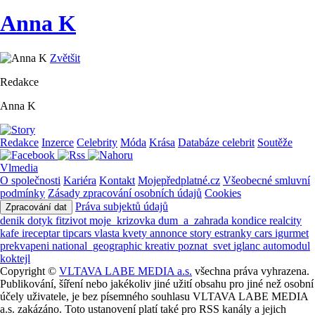
Anna K
Zvětšit
Redakce
Anna K
Redakce
Inzerce
Celebrity
Móda
Krása
Databáze celebrit
Soutěže
Vlmedia
O společnosti
Kariéra
Kontakt
Mojepředplatné.cz
Všeobecné smluvní
podmínky
Zásady zpracování osobních údajů
Cookies
Práva subjektů údajů
Zpracování dat
denik
dotyk
fitzivot
moje_krizovka
dum_a_zahrada
kondice
realcity
kafe
ireceptar
tipcars
vlasta
kvety
annonce
story
estranky
cars
igurmet
prekvapeni
national_geographic
kreativ
poznat_svet
iglanc
automodul
koktejl
Copyright ©
VLTAVA LABE MEDIA a.s.
všechna práva vyhrazena.
Publikování, šíření nebo jakékoliv jiné užití obsahu pro jiné než osobní
účely uživatele, je bez písemného souhlasu VLTAVA LABE MEDIA
a.s. zakázáno. Toto ustanovení platí také pro RSS kanály a jejich