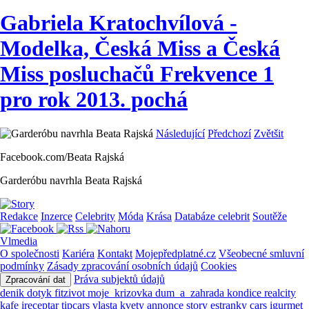
Gabriela Kratochvílová -
Modelka, Česká Miss a Česká
Miss posluchačů Frekvence 1
pro rok 2013. pochá
Následující
Předchozí
Zvětšit
Facebook.com/Beata Rajská
Garderóbu navrhla Beata Rajská
Redakce
Inzerce
Celebrity
Móda
Krása
Databáze celebrit
Soutěže
Vlmedia
O společnosti
Kariéra
Kontakt
Mojepředplatné.cz
Všeobecné smluvní
podmínky
Zásady zpracování osobních údajů
Cookies
Práva subjektů údajů
Zpracování dat
denik
dotyk
fitzivot
moje_krizovka
dum_a_zahrada
kondice
realcity
kafe
ireceptar
tipcars
vlasta
kvety
annonce
story
estranky
cars
igurmet