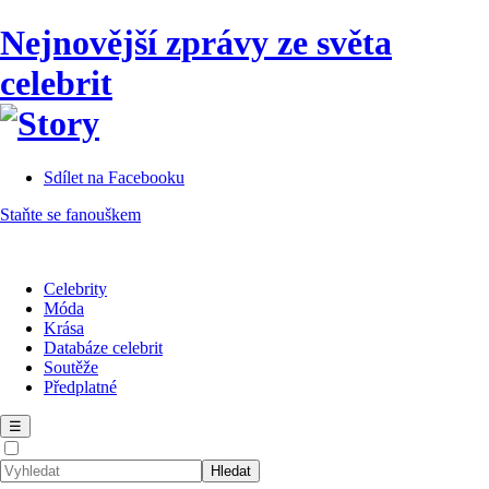
Nejnovější zprávy ze světa
celebrit
Sdílet na Facebooku
Staňte se fanouškem
Celebrity
Móda
Krása
Databáze celebrit
Soutěže
Předplatné
☰