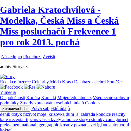
Gabriela Kratochvílová -
Modelka, Česká Miss a Česká
Miss posluchačů Frekvence 1
pro rok 2013. pochá
Následující
Předchozí
Zvětšit
archiv Story.cz
Redakce
Inzerce
Celebrity
Móda
Krása
Databáze celebrit
Soutěže
Vlmedia
O společnosti
Kariéra
Kontakt
Mojepředplatné.cz
Všeobecné smluvní
podmínky
Zásady zpracování osobních údajů
Cookies
Práva subjektů údajů
Zpracování dat
denik
dotyk
fitzivot
moje_krizovka
dum_a_zahrada
kondice
realcity
kafe
ireceptar
tipcars
vlasta
kvety
annonce
story
estranky
cars
igurmet
prekvapeni
national_geographic
kreativ
poznat_svet
iglanc
automodul
koktejl