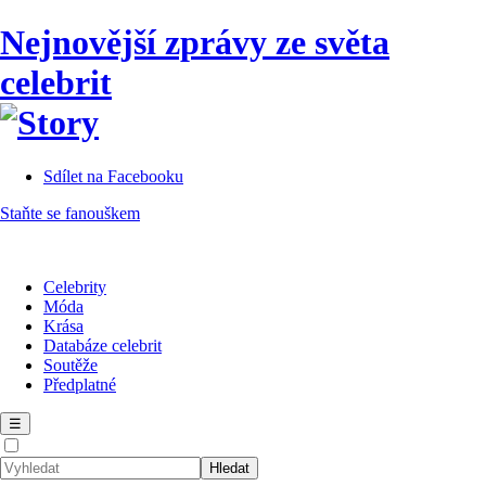
Nejnovější zprávy ze světa
celebrit
Sdílet na Facebooku
Staňte se fanouškem
Celebrity
Móda
Krása
Databáze celebrit
Soutěže
Předplatné
☰