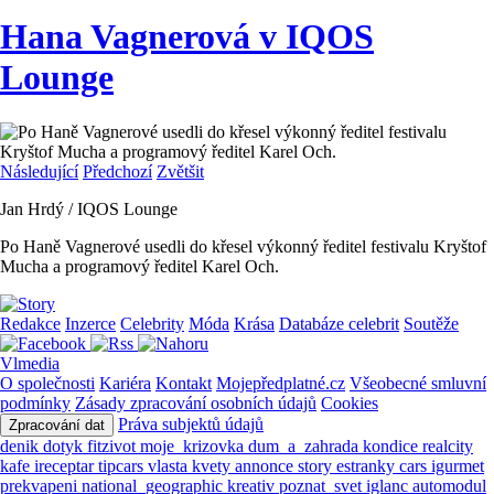
Hana Vagnerová v IQOS
Lounge
Následující
Předchozí
Zvětšit
Jan Hrdý / IQOS Lounge
Po Haně Vagnerové usedli do křesel výkonný ředitel festivalu Kryštof
Mucha a programový ředitel Karel Och.
Redakce
Inzerce
Celebrity
Móda
Krása
Databáze celebrit
Soutěže
Vlmedia
O společnosti
Kariéra
Kontakt
Mojepředplatné.cz
Všeobecné smluvní
podmínky
Zásady zpracování osobních údajů
Cookies
Práva subjektů údajů
Zpracování dat
denik
dotyk
fitzivot
moje_krizovka
dum_a_zahrada
kondice
realcity
kafe
ireceptar
tipcars
vlasta
kvety
annonce
story
estranky
cars
igurmet
prekvapeni
national_geographic
kreativ
poznat_svet
iglanc
automodul