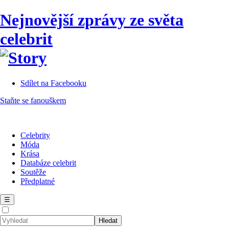
Nejnovější zprávy ze světa
celebrit
Sdílet na Facebooku
Staňte se fanouškem
Celebrity
Móda
Krása
Databáze celebrit
Soutěže
Předplatné
☰