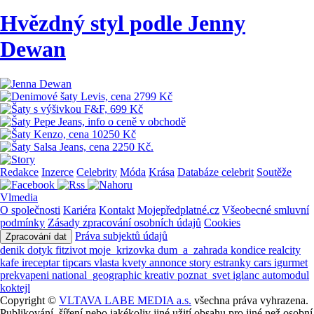
Hvězdný styl podle Jenny
Dewan
Redakce
Inzerce
Celebrity
Móda
Krása
Databáze celebrit
Soutěže
Vlmedia
O společnosti
Kariéra
Kontakt
Mojepředplatné.cz
Všeobecné smluvní
podmínky
Zásady zpracování osobních údajů
Cookies
Práva subjektů údajů
Zpracování dat
denik
dotyk
fitzivot
moje_krizovka
dum_a_zahrada
kondice
realcity
kafe
ireceptar
tipcars
vlasta
kvety
annonce
story
estranky
cars
igurmet
prekvapeni
national_geographic
kreativ
poznat_svet
iglanc
automodul
koktejl
Copyright ©
VLTAVA LABE MEDIA a.s.
všechna práva vyhrazena.
Publikování, šíření nebo jakékoliv jiné užití obsahu pro jiné než osobní