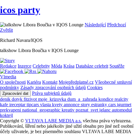
icos party
Následující
Předchozí
Zvětšit
Richard Navara/IQOS
talkshow Libora Boučka v IQOS Lounge
Redakce
Inzerce
Celebrity
Móda
Krása
Databáze celebrit
Soutěže
Vlmedia
O společnosti
Kariéra
Kontakt
Mojepředplatné.cz
Všeobecné smluvní
podmínky
Zásady zpracování osobních údajů
Cookies
Práva subjektů údajů
Zpracování dat
denik
dotyk
fitzivot
moje_krizovka
dum_a_zahrada
kondice
realcity
kafe
ireceptar
tipcars
vlasta
kvety
annonce
story
estranky
cars
igurmet
prekvapeni
national_geographic
kreativ
poznat_svet
iglanc
automodul
koktejl
Copyright ©
VLTAVA LABE MEDIA a.s.
všechna práva vyhrazena.
Publikování, šíření nebo jakékoliv jiné užití obsahu pro jiné než osobní
účely uživatele, je bez písemného souhlasu VLTAVA LABE MEDIA