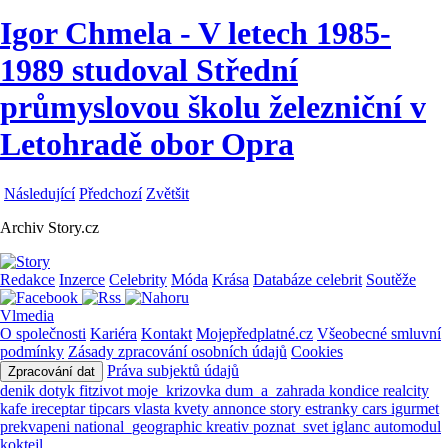
Igor Chmela - V letech 1985-
1989 studoval Střední
průmyslovou školu železniční v
Letohradě obor Opra
Následující
Předchozí
Zvětšit
Archiv Story.cz
Redakce
Inzerce
Celebrity
Móda
Krása
Databáze celebrit
Soutěže
Vlmedia
O společnosti
Kariéra
Kontakt
Mojepředplatné.cz
Všeobecné smluvní
podmínky
Zásady zpracování osobních údajů
Cookies
Práva subjektů údajů
Zpracování dat
denik
dotyk
fitzivot
moje_krizovka
dum_a_zahrada
kondice
realcity
kafe
ireceptar
tipcars
vlasta
kvety
annonce
story
estranky
cars
igurmet
prekvapeni
national_geographic
kreativ
poznat_svet
iglanc
automodul
koktejl