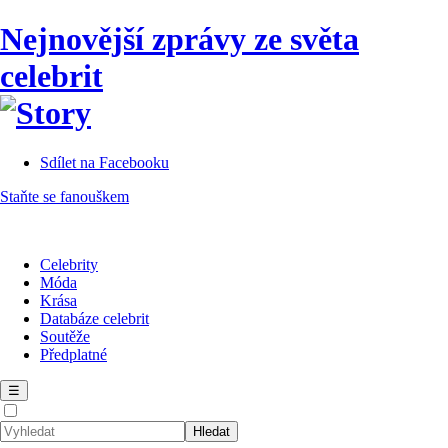
Nejnovější zprávy ze světa
celebrit
Sdílet na Facebooku
Staňte se fanouškem
Celebrity
Móda
Krása
Databáze celebrit
Soutěže
Předplatné
☰