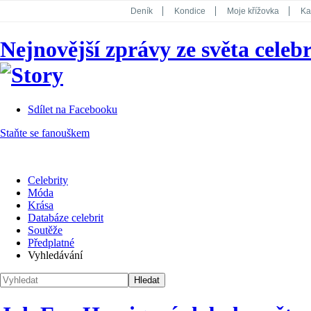
Deník
Kondice
Moje křížovka
Ka
National Geographic
Dotyk
Story
Nejnovější zprávy ze světa celebr
Koktejl
Sdílet na Facebooku
Staňte se fanouškem
Celebrity
Móda
Krása
Databáze celebrit
Soutěže
Předplatné
Vyhledávání