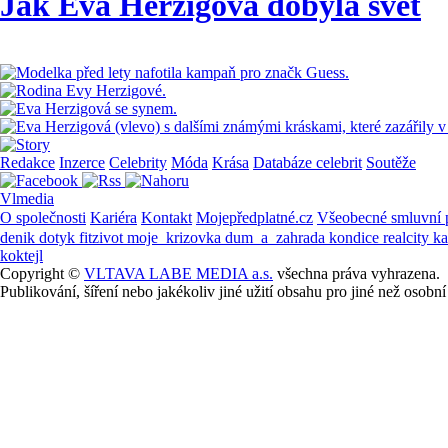
Jak Eva Herzigová dobyla svět
Redakce
Inzerce
Celebrity
Móda
Krása
Databáze celebrit
Soutěže
Vlmedia
O společnosti
Kariéra
Kontakt
Mojepředplatné.cz
Všeobecné smluvní
denik
dotyk
fitzivot
moje_krizovka
dum_a_zahrada
kondice
realcity
k
koktejl
Copyright ©
VLTAVA LABE MEDIA a.s.
všechna práva vyhrazena.
Publikování, šíření nebo jakékoliv jiné užití obsahu pro jiné než os