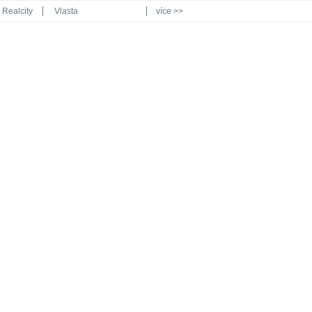
Realcity
Vlasta
více >>
Automodul.cz
Poznat svět