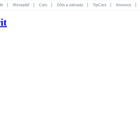
fe
iReceptář
Cars
Dům a zahrada
TipCars
Annonce
Květy
Překvapení
iGurmet
eStránky
Kreativ
iGlanc
it