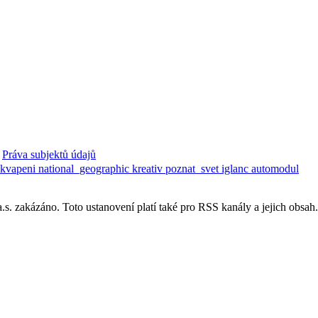
Práva subjektů údajů
ekvapeni
national_geographic
kreativ
poznat_svet
iglanc
automodul
. zakázáno. Toto ustanovení platí také pro RSS kanály a jejich obsah.