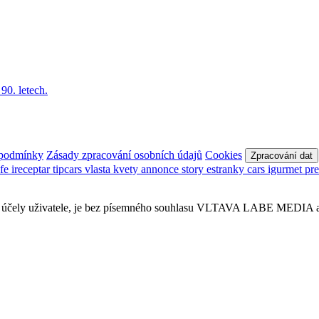
 podmínky
Zásady zpracování osobních údajů
Cookies
Zpracování dat
afe
ireceptar
tipcars
vlasta
kvety
annonce
story
estranky
cars
igurmet
pr
obní účely uživatele, je bez písemného souhlasu VLTAVA LABE MEDIA a.s