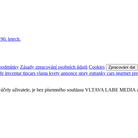
 podmínky
Zásady zpracování osobních údajů
Cookies
Zpracování dat
afe
ireceptar
tipcars
vlasta
kvety
annonce
story
estranky
cars
igurmet
pr
obní účely uživatele, je bez písemného souhlasu VLTAVA LABE MEDIA a.s