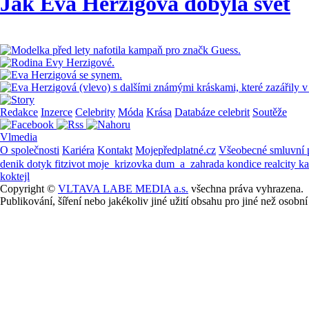
Jak Eva Herzigová dobyla svět
Redakce
Inzerce
Celebrity
Móda
Krása
Databáze celebrit
Soutěže
Vlmedia
O společnosti
Kariéra
Kontakt
Mojepředplatné.cz
Všeobecné smluvní
denik
dotyk
fitzivot
moje_krizovka
dum_a_zahrada
kondice
realcity
k
koktejl
Copyright ©
VLTAVA LABE MEDIA a.s.
všechna práva vyhrazena.
Publikování, šíření nebo jakékoliv jiné užití obsahu pro jiné než os