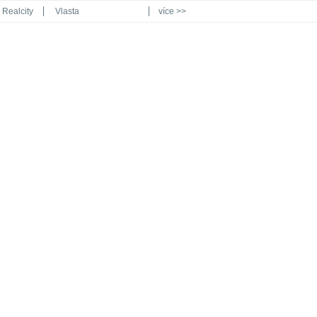
Realcity
Vlasta
více >>
Automodul.cz
Poznat svět