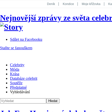
Deník
Kondice
Moje křížovka
Ka
National Geographic
Dotyk
Story
Nejnovější zprávy ze světa celebr
Koktejl
Sdílet na Facebooku
Staňte se fanouškem
Celebrity
Móda
Krása
Databáze celebrit
Soutěže
Předplatné
Vyhledávání