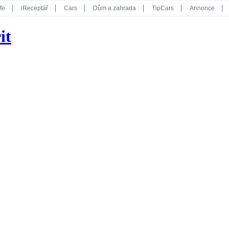
fe
iReceptář
Cars
Dům a zahrada
TipCars
Annonce
Květy
Překvapení
iGurmet
eStránky
Kreativ
iGlanc
it