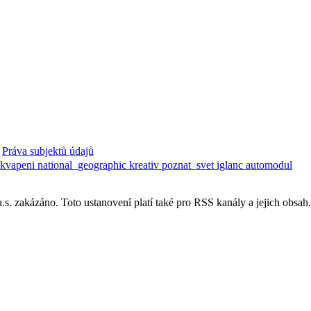
Práva subjektů údajů
ekvapeni
national_geographic
kreativ
poznat_svet
iglanc
automodul
. zakázáno. Toto ustanovení platí také pro RSS kanály a jejich obsah.