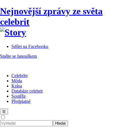
Nejnovější zprávy ze světa
celebrit
Sdílet na Facebooku
Staňte se fanouškem
Celebrity
Móda
Krása
Databáze celebrit
Soutěže
Předplatné
☰