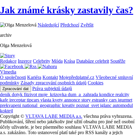
Jak známé krásky zastavily čas?
Následující
Předchozí
Zvětšit
archiv
Olga Menzelová
Redakce
Inzerce
Celebrity
Móda
Krása
Databáze celebrit
Soutěže
Vlmedia
O společnosti
Kariéra
Kontakt
Mojepředplatné.cz
Všeobecné smluvní
podmínky
Zásady zpracování osobních údajů
Cookies
Práva subjektů údajů
Zpracování dat
denik
dotyk
fitzivot
moje_krizovka
dum_a_zahrada
kondice
realcity
kafe
ireceptar
tipcars
vlasta
kvety
annonce
story
estranky
cars
igurmet
prekvapeni
national_geographic
kreativ
poznat_svet
iglanc
automodul
koktejl
Copyright ©
VLTAVA LABE MEDIA a.s.
všechna práva vyhrazena.
Publikování, šíření nebo jakékoliv jiné užití obsahu pro jiné než osobní
účely uživatele, je bez písemného souhlasu VLTAVA LABE MEDIA
a.s. zakázáno. Toto ustanovení platí také pro RSS kanály a jejich