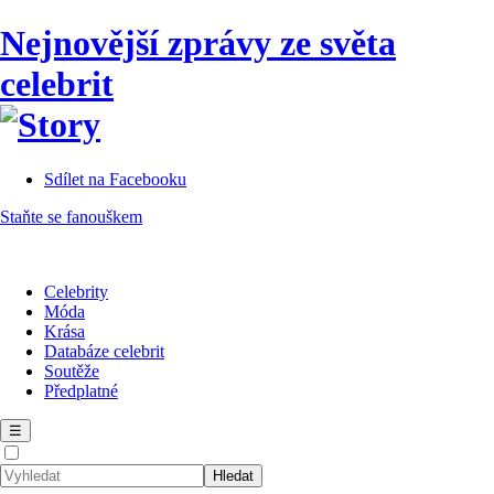
Nejnovější zprávy ze světa
celebrit
Sdílet na Facebooku
Staňte se fanouškem
Celebrity
Móda
Krása
Databáze celebrit
Soutěže
Předplatné
☰