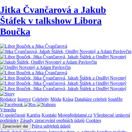
Jitka Čvančarová a Jakub
Štáfek v talkshow Libora
Boučka
Redakce
Inzerce
Celebrity
Móda
Krása
Databáze celebrit
Soutěže
Vlmedia
O společnosti
Kariéra
Kontakt
Mojepředplatné.cz
Všeobecné smluvní
podmínky
Zásady zpracování osobních údajů
Cookies
Práva subjektů údajů
Zpracování dat
denik
dotyk
fitzivot
moje_krizovka
dum_a_zahrada
kondice
realcity