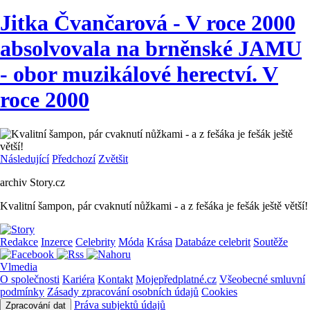
Jitka Čvančarová - V roce 2000
absolvovala na brněnské JAMU
- obor muzikálové herectví. V
roce 2000
Následující
Předchozí
Zvětšit
archiv Story.cz
Kvalitní šampon, pár cvaknutí nůžkami - a z fešáka je fešák ještě větší!
Redakce
Inzerce
Celebrity
Móda
Krása
Databáze celebrit
Soutěže
Vlmedia
O společnosti
Kariéra
Kontakt
Mojepředplatné.cz
Všeobecné smluvní
podmínky
Zásady zpracování osobních údajů
Cookies
Práva subjektů údajů
Zpracování dat