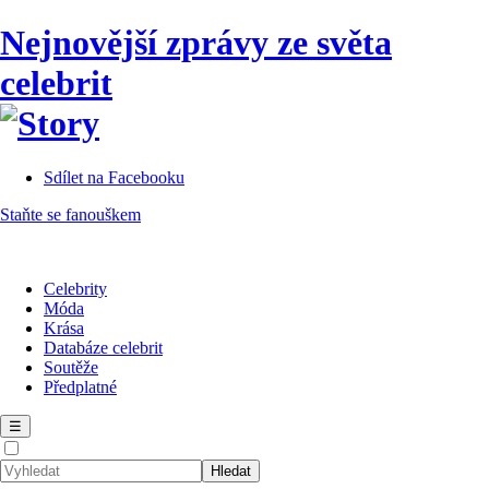
Nejnovější zprávy ze světa
celebrit
Sdílet na Facebooku
Staňte se fanouškem
Celebrity
Móda
Krása
Databáze celebrit
Soutěže
Předplatné
☰