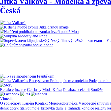
Jitka Válková - Modelka a zpěvač
Česká
Redakce
Inzerce
Celebrity
Móda
Krása
Databáze celebrit
Soutěže
Vlmedia
O společnosti
Kariéra
Kontakt
Mojepředplatné.cz
Všeobecné smluvní
denik
dotyk
fitzivot
moje_krizovka
dum_a_zahrada
kondice
realcity
k