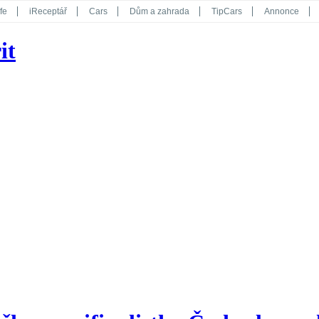
fe
iReceptář
Cars
Dům a zahrada
TipCars
Annonce
Květy
Překvapení
iGurmet
eStránky
Kreativ
iGlanc
it