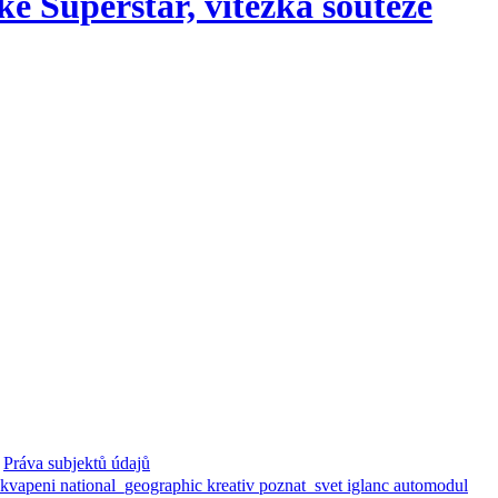
é Superstar, vítězka soutěže
Práva subjektů údajů
ekvapeni
national_geographic
kreativ
poznat_svet
iglanc
automodul