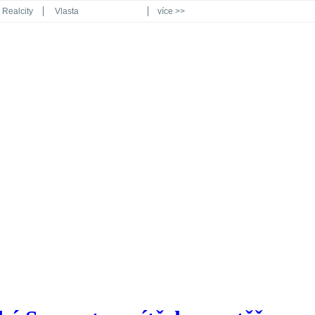
Realcity
Vlasta
více >>
Automodul.cz
Poznat svět