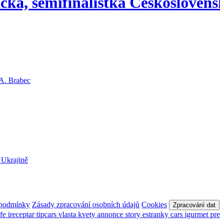
ka, semifinalistka Československ
 podmínky
Zásady zpracování osobních údajů
Cookies
Zpracování dat
afe
ireceptar
tipcars
vlasta
kvety
annonce
story
estranky
cars
igurmet
pr