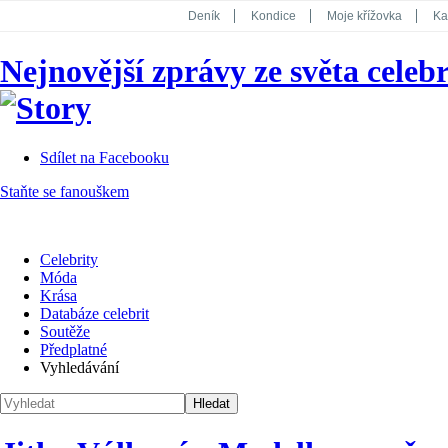
Deník
Kondice
Moje křížovka
Ka
National Geographic
Dotyk
Story
Nejnovější zprávy ze světa celebr
Koktejl
Sdílet na Facebooku
Staňte se fanouškem
Celebrity
Móda
Krása
Databáze celebrit
Soutěže
Předplatné
Vyhledávání