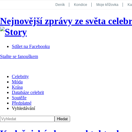
Deník
Kondice
Moje křížovka
Ka
National Geographic
Dotyk
Story
Nejnovější zprávy ze světa celebr
Koktejl
Sdílet na Facebooku
Staňte se fanouškem
Celebrity
Móda
Krása
Databáze celebrit
Soutěže
Předplatné
Vyhledávání