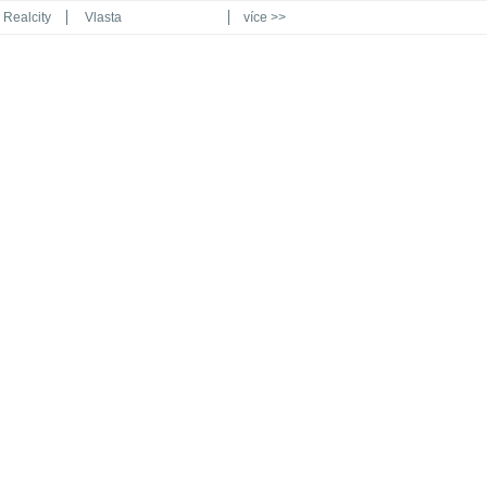
Realcity
Vlasta
více >>
Automodul.cz
Poznat svět