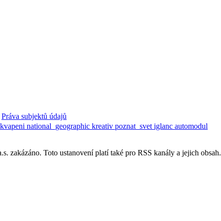
Práva subjektů údajů
ekvapeni
national_geographic
kreativ
poznat_svet
iglanc
automodul
. zakázáno. Toto ustanovení platí také pro RSS kanály a jejich obsah.