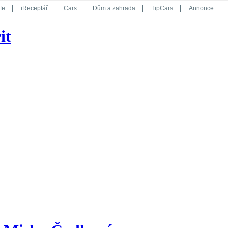
fe
iReceptář
Cars
Dům a zahrada
TipCars
Annonce
Květy
Překvapení
iGurmet
eStránky
Kreativ
iGlanc
it