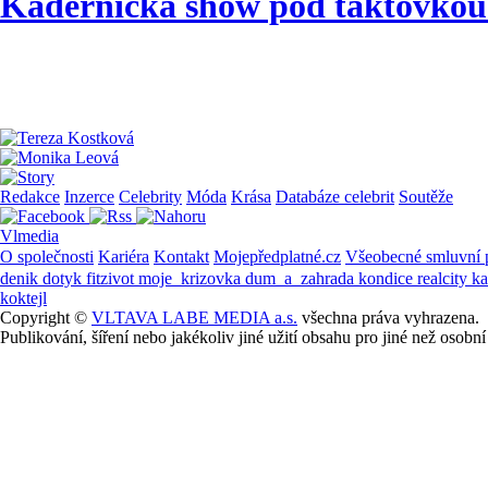
Kadeřnická show pod taktovko
Redakce
Inzerce
Celebrity
Móda
Krása
Databáze celebrit
Soutěže
Vlmedia
O společnosti
Kariéra
Kontakt
Mojepředplatné.cz
Všeobecné smluvní
denik
dotyk
fitzivot
moje_krizovka
dum_a_zahrada
kondice
realcity
k
koktejl
Copyright ©
VLTAVA LABE MEDIA a.s.
všechna práva vyhrazena.
Publikování, šíření nebo jakékoliv jiné užití obsahu pro jiné než os