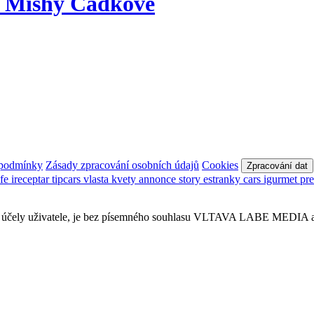
u Mishy Čadkové
 podmínky
Zásady zpracování osobních údajů
Cookies
Zpracování dat
afe
ireceptar
tipcars
vlasta
kvety
annonce
story
estranky
cars
igurmet
pr
obní účely uživatele, je bez písemného souhlasu VLTAVA LABE MEDIA a.s