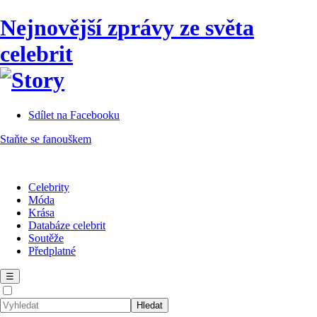
Nejnovější zprávy ze světa
celebrit
Sdílet na Facebooku
Staňte se fanouškem
Celebrity
Móda
Krása
Databáze celebrit
Soutěže
Předplatné
☰