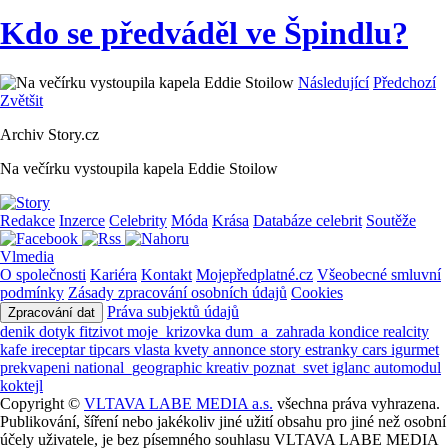
Kdo se předváděl ve Špindlu?
Následující
Předchozí
Zvětšit
Archiv Story.cz
Na večírku vystoupila kapela Eddie Stoilow
Redakce
Inzerce
Celebrity
Móda
Krása
Databáze celebrit
Soutěže
Vlmedia
O společnosti
Kariéra
Kontakt
Mojepředplatné.cz
Všeobecné smluvní
podmínky
Zásady zpracování osobních údajů
Cookies
Práva subjektů údajů
Zpracování dat
denik
dotyk
fitzivot
moje_krizovka
dum_a_zahrada
kondice
realcity
kafe
ireceptar
tipcars
vlasta
kvety
annonce
story
estranky
cars
igurmet
prekvapeni
national_geographic
kreativ
poznat_svet
iglanc
automodul
koktejl
Copyright ©
VLTAVA LABE MEDIA a.s.
všechna práva vyhrazena.
Publikování, šíření nebo jakékoliv jiné užití obsahu pro jiné než osobní
účely uživatele, je bez písemného souhlasu VLTAVA LABE MEDIA