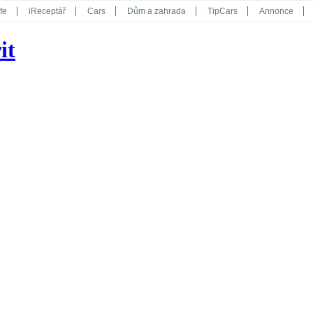
fe
iReceptář
Cars
Dům a zahrada
TipCars
Annonce
Květy
Překvapení
iGurmet
eStránky
Kreativ
iGlanc
it