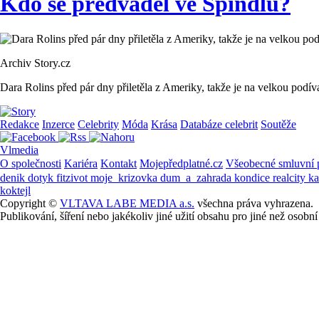
Kdo se předváděl ve Špindlu?
Archiv Story.cz
Dara Rolins před pár dny přiletěla z Ameriky, takže je na velkou podí
Redakce
Inzerce
Celebrity
Móda
Krása
Databáze celebrit
Soutěže
Vlmedia
O společnosti
Kariéra
Kontakt
Mojepředplatné.cz
Všeobecné smluvní
denik
dotyk
fitzivot
moje_krizovka
dum_a_zahrada
kondice
realcity
k
koktejl
Copyright ©
VLTAVA LABE MEDIA a.s.
všechna práva vyhrazena.
Publikování, šíření nebo jakékoliv jiné užití obsahu pro jiné než os