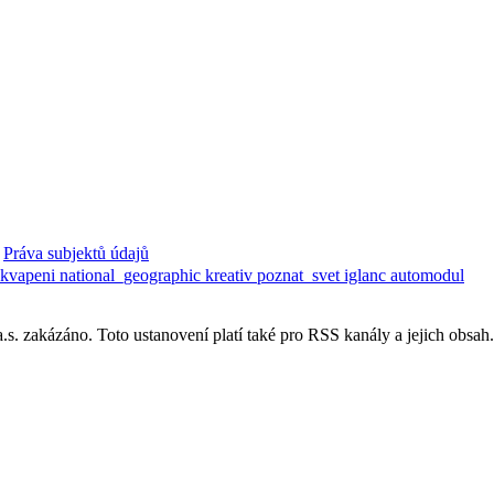
Práva subjektů údajů
ekvapeni
national_geographic
kreativ
poznat_svet
iglanc
automodul
. zakázáno. Toto ustanovení platí také pro RSS kanály a jejich obsah.