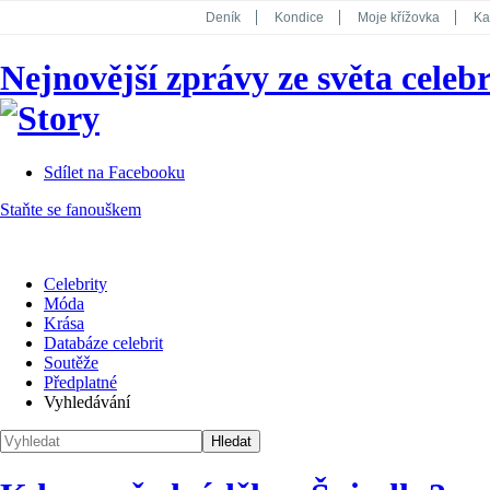
Deník
Kondice
Moje křížovka
Ka
National Geographic
Dotyk
Story
Nejnovější zprávy ze světa celebr
Koktejl
Sdílet na Facebooku
Staňte se fanouškem
Celebrity
Móda
Krása
Databáze celebrit
Soutěže
Předplatné
Vyhledávání