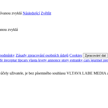
Následující
Zvětšit
vanou zvyklá
 podmínky
Zásady zpracování osobních údajů
Cookies
Zpracování dat
afe
ireceptar
tipcars
vlasta
kvety
annonce
story
estranky
cars
igurmet
pr
obní účely uživatele, je bez písemného souhlasu VLTAVA LABE MEDIA a.s