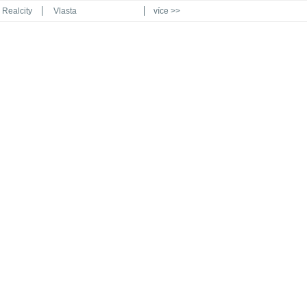
Realcity
Vlasta
více >>
Automodul.cz
Poznat svět