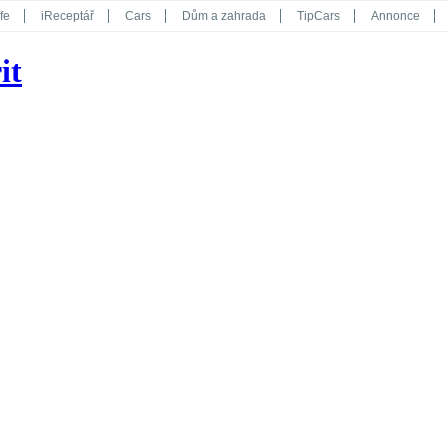
fe
iReceptář
Cars
Dům a zahrada
TipCars
Annonce
Květy
Překvapení
iGurmet
eStránky
Kreativ
iGlanc
it