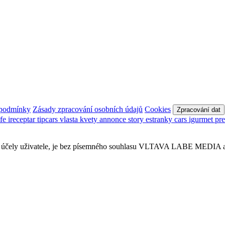
 podmínky
Zásady zpracování osobních údajů
Cookies
Zpracování dat
afe
ireceptar
tipcars
vlasta
kvety
annonce
story
estranky
cars
igurmet
pr
obní účely uživatele, je bez písemného souhlasu VLTAVA LABE MEDIA a.s