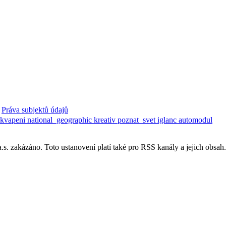
Práva subjektů údajů
ekvapeni
national_geographic
kreativ
poznat_svet
iglanc
automodul
. zakázáno. Toto ustanovení platí také pro RSS kanály a jejich obsah.