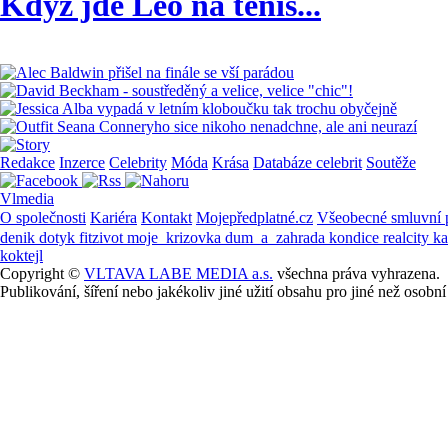
Když jde Leo na tenis...
Redakce
Inzerce
Celebrity
Móda
Krása
Databáze celebrit
Soutěže
Vlmedia
O společnosti
Kariéra
Kontakt
Mojepředplatné.cz
Všeobecné smluvní
denik
dotyk
fitzivot
moje_krizovka
dum_a_zahrada
kondice
realcity
k
koktejl
Copyright ©
VLTAVA LABE MEDIA a.s.
všechna práva vyhrazena.
Publikování, šíření nebo jakékoliv jiné užití obsahu pro jiné než os