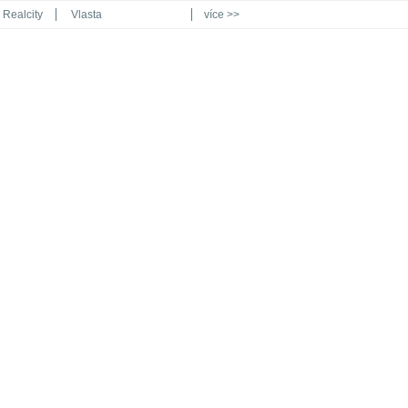
Realcity
Vlasta
více >>
Automodul.cz
Poznat svět