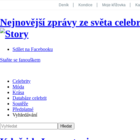
Deník
Kondice
Moje křížovka
Ka
National Geographic
Dotyk
Story
Nejnovější zprávy ze světa celebr
Koktejl
Sdílet na Facebooku
Staňte se fanouškem
Celebrity
Móda
Krása
Databáze celebrit
Soutěže
Předplatné
Vyhledávání