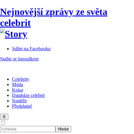
Nejnovější zprávy ze světa
celebrit
Sdílet na Facebooku
Staňte se fanouškem
Celebrity
Móda
Krása
Databáze celebrit
Soutěže
Předplatné
☰