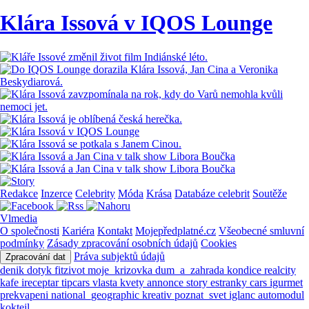
Klára Issová v IQOS Lounge
Redakce
Inzerce
Celebrity
Móda
Krása
Databáze celebrit
Soutěže
Vlmedia
O společnosti
Kariéra
Kontakt
Mojepředplatné.cz
Všeobecné smluvní
podmínky
Zásady zpracování osobních údajů
Cookies
Práva subjektů údajů
Zpracování dat
denik
dotyk
fitzivot
moje_krizovka
dum_a_zahrada
kondice
realcity
kafe
ireceptar
tipcars
vlasta
kvety
annonce
story
estranky
cars
igurmet
prekvapeni
national_geographic
kreativ
poznat_svet
iglanc
automodul
koktejl