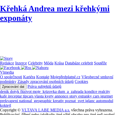
Křehká Andrea mezi křehkými
exponáty
Redakce
Inzerce
Celebrity
Móda
Krása
Databáze celebrit
Soutěže
Vlmedia
O společnosti
Kariéra
Kontakt
Mojepředplatné.cz
Všeobecné smluvní
podmínky
Zásady zpracování osobních údajů
Cookies
Práva subjektů údajů
Zpracování dat
denik
dotyk
fitzivot
moje_krizovka
dum_a_zahrada
kondice
realcity
kafe
ireceptar
tipcars
vlasta
kvety
annonce
story
estranky
cars
igurmet
prekvapeni
national_geographic
kreativ
poznat_svet
iglanc
automodul
koktejl
Copyright ©
VLTAVA LABE MEDIA a.s.
všechna práva vyhrazena.
Publikování, šíření nebo jakékoliv jiné užití obsahu pro jiné než osobní