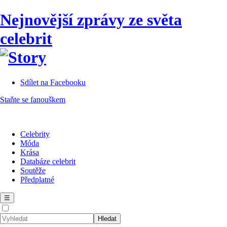
Nejnovější zprávy ze světa
celebrit
Sdílet na Facebooku
Staňte se fanouškem
Celebrity
Móda
Krása
Databáze celebrit
Soutěže
Předplatné
☰