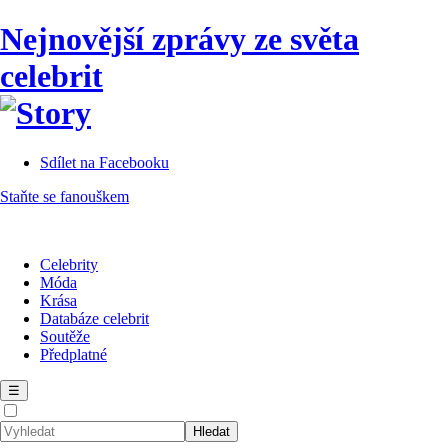
Nejnovější zprávy ze světa
celebrit
Sdílet na Facebooku
Staňte se fanouškem
Celebrity
Móda
Krása
Databáze celebrit
Soutěže
Předplatné
☰