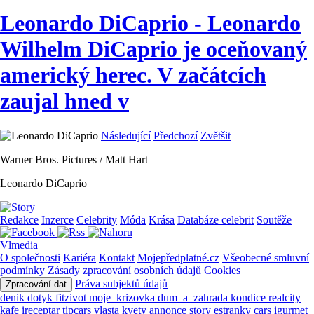
Leonardo DiCaprio - Leonardo
Wilhelm DiCaprio je oceňovaný
americký herec. V začátcích
zaujal hned v
Následující
Předchozí
Zvětšit
Warner Bros. Pictures / Matt Hart
Leonardo DiCaprio
Redakce
Inzerce
Celebrity
Móda
Krása
Databáze celebrit
Soutěže
Vlmedia
O společnosti
Kariéra
Kontakt
Mojepředplatné.cz
Všeobecné smluvní
podmínky
Zásady zpracování osobních údajů
Cookies
Práva subjektů údajů
Zpracování dat
denik
dotyk
fitzivot
moje_krizovka
dum_a_zahrada
kondice
realcity
kafe
ireceptar
tipcars
vlasta
kvety
annonce
story
estranky
cars
igurmet