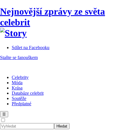
Nejnovější zprávy ze světa
celebrit
Sdílet na Facebooku
Staňte se fanouškem
Celebrity
Móda
Krása
Databáze celebrit
Soutěže
Předplatné
☰