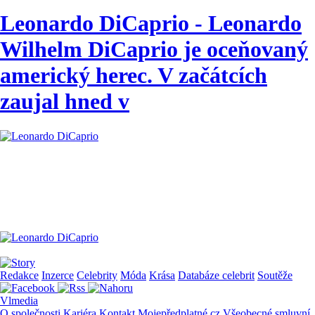
Leonardo DiCaprio - Leonardo
Wilhelm DiCaprio je oceňovaný
americký herec. V začátcích
zaujal hned v
Redakce
Inzerce
Celebrity
Móda
Krása
Databáze celebrit
Soutěže
Vlmedia
O společnosti
Kariéra
Kontakt
Mojepředplatné.cz
Všeobecné smluvní