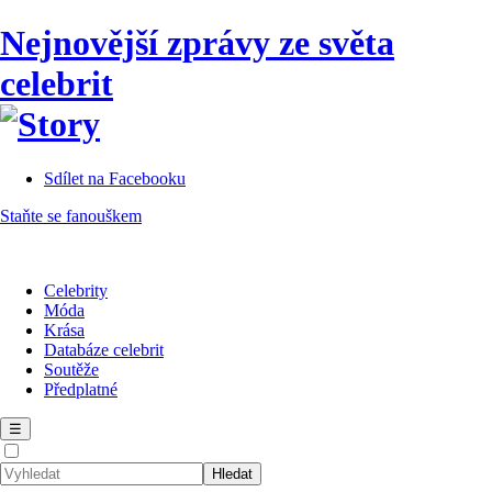
Nejnovější zprávy ze světa
celebrit
Sdílet na Facebooku
Staňte se fanouškem
Celebrity
Móda
Krása
Databáze celebrit
Soutěže
Předplatné
☰