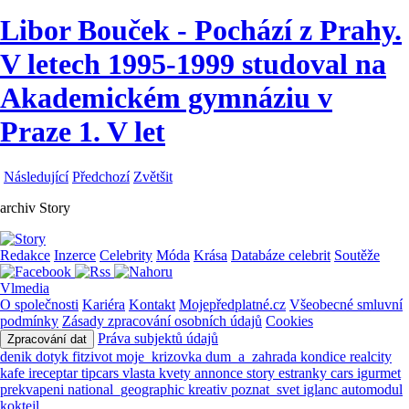
Libor Bouček - Pochází z Prahy.
V letech 1995-1999 studoval na
Akademickém gymnáziu v
Praze 1. V let
Následující
Předchozí
Zvětšit
archiv Story
Redakce
Inzerce
Celebrity
Móda
Krása
Databáze celebrit
Soutěže
Vlmedia
O společnosti
Kariéra
Kontakt
Mojepředplatné.cz
Všeobecné smluvní
podmínky
Zásady zpracování osobních údajů
Cookies
Práva subjektů údajů
Zpracování dat
denik
dotyk
fitzivot
moje_krizovka
dum_a_zahrada
kondice
realcity
kafe
ireceptar
tipcars
vlasta
kvety
annonce
story
estranky
cars
igurmet
prekvapeni
national_geographic
kreativ
poznat_svet
iglanc
automodul
koktejl