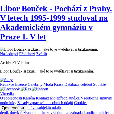
Libor Bouček - Pochází z Prahy.
V letech 1995-1999 studoval na
Akademickém gymnáziu v
Praze 1. V let
Následující
Předchozí
Zvětšit
Archiv FTV Prima
Libor Bouček si zkusil, jaké to je vydělávat si taxikařením.
Redakce
Inzerce
Celebrity
Móda
Krása
Databáze celebrit
Soutěže
Vlmedia
O společnosti
Kariéra
Kontakt
Mojepředplatné.cz
Všeobecné smluvní
podmínky
Zásady zpracování osobních údajů
Cookies
Práva subjektů údajů
Zpracování dat
denik
dotyk
fitzivot
moje_krizovka
dum_a_zahrada
kondice
realcity