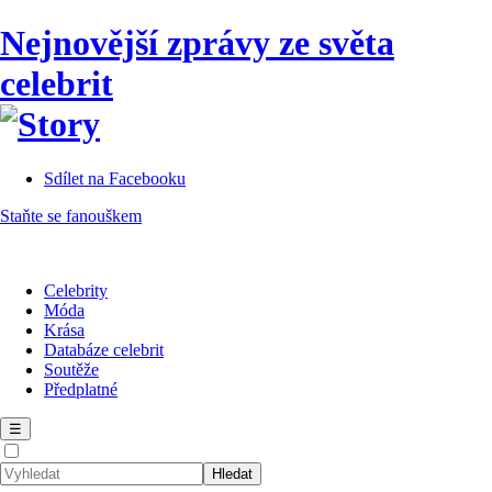
Nejnovější zprávy ze světa
celebrit
Sdílet na Facebooku
Staňte se fanouškem
Celebrity
Móda
Krása
Databáze celebrit
Soutěže
Předplatné
☰