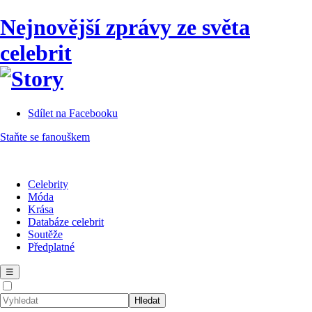
Nejnovější zprávy ze světa
celebrit
Sdílet na Facebooku
Staňte se fanouškem
Celebrity
Móda
Krása
Databáze celebrit
Soutěže
Předplatné
☰