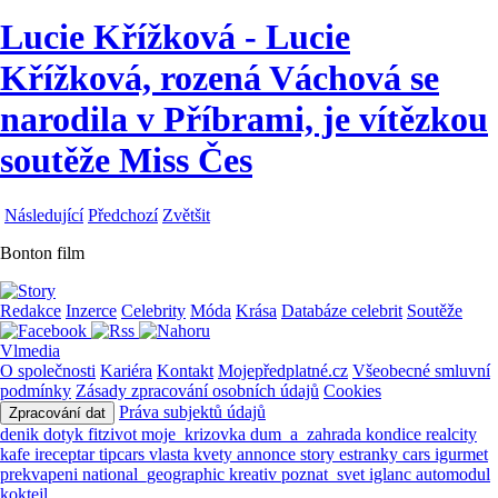
Lucie Křížková - Lucie
Křížková, rozená Váchová se
narodila v Příbrami, je vítězkou
soutěže Miss Čes
Následující
Předchozí
Zvětšit
Bonton film
Redakce
Inzerce
Celebrity
Móda
Krása
Databáze celebrit
Soutěže
Vlmedia
O společnosti
Kariéra
Kontakt
Mojepředplatné.cz
Všeobecné smluvní
podmínky
Zásady zpracování osobních údajů
Cookies
Práva subjektů údajů
Zpracování dat
denik
dotyk
fitzivot
moje_krizovka
dum_a_zahrada
kondice
realcity
kafe
ireceptar
tipcars
vlasta
kvety
annonce
story
estranky
cars
igurmet
prekvapeni
national_geographic
kreativ
poznat_svet
iglanc
automodul
koktejl