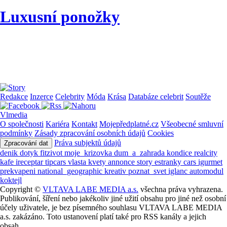
Luxusní ponožky
Redakce
Inzerce
Celebrity
Móda
Krása
Databáze celebrit
Soutěže
Vlmedia
O společnosti
Kariéra
Kontakt
Mojepředplatné.cz
Všeobecné smluvní
podmínky
Zásady zpracování osobních údajů
Cookies
Práva subjektů údajů
Zpracování dat
denik
dotyk
fitzivot
moje_krizovka
dum_a_zahrada
kondice
realcity
kafe
ireceptar
tipcars
vlasta
kvety
annonce
story
estranky
cars
igurmet
prekvapeni
national_geographic
kreativ
poznat_svet
iglanc
automodul
koktejl
Copyright ©
VLTAVA LABE MEDIA a.s.
všechna práva vyhrazena.
Publikování, šíření nebo jakékoliv jiné užití obsahu pro jiné než osobní
účely uživatele, je bez písemného souhlasu VLTAVA LABE MEDIA
a.s. zakázáno. Toto ustanovení platí také pro RSS kanály a jejich
obsah.