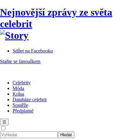
Nejnovější zprávy ze světa
celebrit
Sdílet na Facebooku
Staňte se fanouškem
Celebrity
Móda
Krása
Databáze celebrit
Soutěže
Předplatné
☰