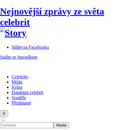
Nejnovější zprávy ze světa
celebrit
Sdílet na Facebooku
Staňte se fanouškem
Celebrity
Móda
Krása
Databáze celebrit
Soutěže
Předplatné
☰