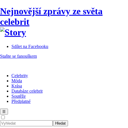
Nejnovější zprávy ze světa
celebrit
Sdílet na Facebooku
Staňte se fanouškem
Celebrity
Móda
Krása
Databáze celebrit
Soutěže
Předplatné
☰