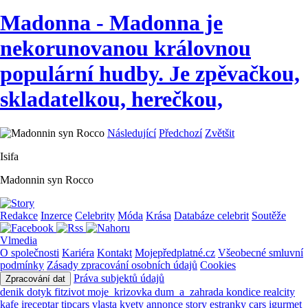
Madonna - Madonna je
nekorunovanou královnou
populární hudby. Je zpěvačkou,
skladatelkou, herečkou,
Následující
Předchozí
Zvětšit
Isifa
Madonnin syn Rocco
Redakce
Inzerce
Celebrity
Móda
Krása
Databáze celebrit
Soutěže
Vlmedia
O společnosti
Kariéra
Kontakt
Mojepředplatné.cz
Všeobecné smluvní
podmínky
Zásady zpracování osobních údajů
Cookies
Práva subjektů údajů
Zpracování dat
denik
dotyk
fitzivot
moje_krizovka
dum_a_zahrada
kondice
realcity
kafe
ireceptar
tipcars
vlasta
kvety
annonce
story
estranky
cars
igurmet