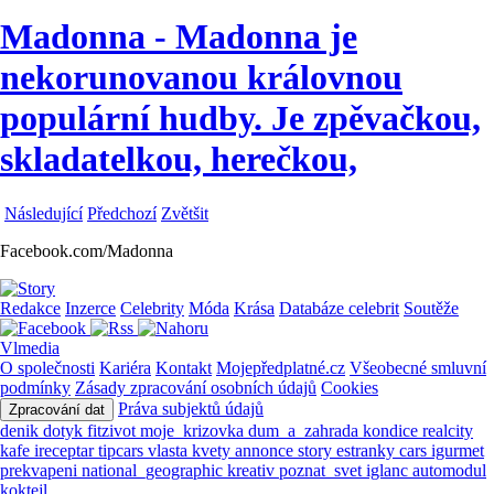
Madonna - Madonna je
nekorunovanou královnou
populární hudby. Je zpěvačkou,
skladatelkou, herečkou,
Následující
Předchozí
Zvětšit
Facebook.com/Madonna
Redakce
Inzerce
Celebrity
Móda
Krása
Databáze celebrit
Soutěže
Vlmedia
O společnosti
Kariéra
Kontakt
Mojepředplatné.cz
Všeobecné smluvní
podmínky
Zásady zpracování osobních údajů
Cookies
Práva subjektů údajů
Zpracování dat
denik
dotyk
fitzivot
moje_krizovka
dum_a_zahrada
kondice
realcity
kafe
ireceptar
tipcars
vlasta
kvety
annonce
story
estranky
cars
igurmet
prekvapeni
national_geographic
kreativ
poznat_svet
iglanc
automodul
koktejl