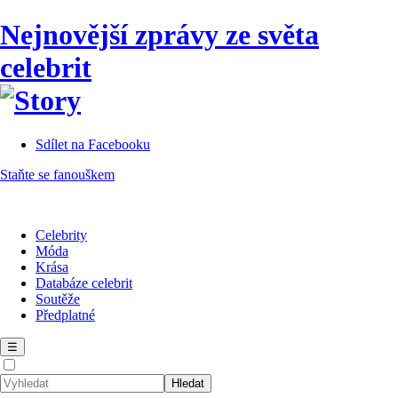
Nejnovější zprávy ze světa
celebrit
Sdílet na Facebooku
Staňte se fanouškem
Celebrity
Móda
Krása
Databáze celebrit
Soutěže
Předplatné
☰