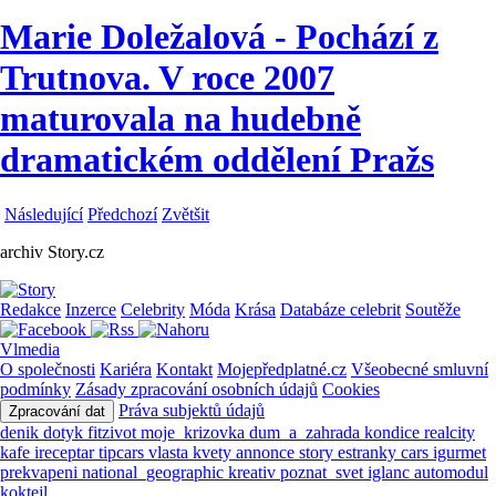
Marie Doležalová - Pochází z
Trutnova. V roce 2007
maturovala na hudebně
dramatickém oddělení Pražs
Následující
Předchozí
Zvětšit
archiv Story.cz
Redakce
Inzerce
Celebrity
Móda
Krása
Databáze celebrit
Soutěže
Vlmedia
O společnosti
Kariéra
Kontakt
Mojepředplatné.cz
Všeobecné smluvní
podmínky
Zásady zpracování osobních údajů
Cookies
Práva subjektů údajů
Zpracování dat
denik
dotyk
fitzivot
moje_krizovka
dum_a_zahrada
kondice
realcity
kafe
ireceptar
tipcars
vlasta
kvety
annonce
story
estranky
cars
igurmet
prekvapeni
national_geographic
kreativ
poznat_svet
iglanc
automodul
koktejl