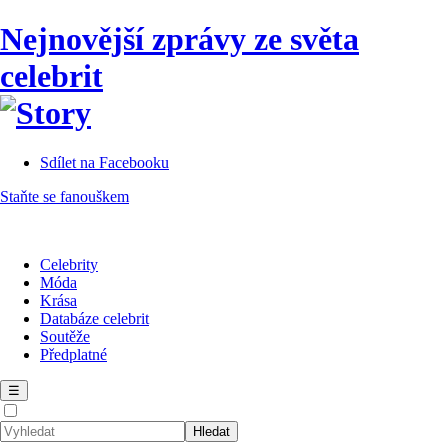
Nejnovější zprávy ze světa
celebrit
Sdílet na Facebooku
Staňte se fanouškem
Celebrity
Móda
Krása
Databáze celebrit
Soutěže
Předplatné
☰