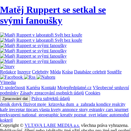
Matěj Ruppert se setkal se
svými fanoušky
Redakce
Inzerce
Celebrity
Móda
Krása
Databáze celebrit
Soutěže
Vlmedia
O společnosti
Kariéra
Kontakt
Mojepředplatné.cz
Všeobecné smluvní
podmínky
Zásady zpracování osobních údajů
Cookies
Práva subjektů údajů
Zpracování dat
denik
dotyk
fitzivot
moje_krizovka
dum_a_zahrada
kondice
realcity
kafe
ireceptar
tipcars
vlasta
kvety
annonce
story
estranky
cars
igurmet
prekvapeni
national_geographic
kreativ
poznat_svet
iglanc
automodul
koktejl
Copyright ©
VLTAVA LABE MEDIA a.s.
všechna práva vyhrazena.
Publikování, šíření nebo jakékoliv jiné užití obsahu pro jiné než osobní