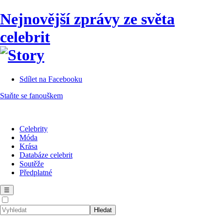
Nejnovější zprávy ze světa
celebrit
Sdílet na Facebooku
Staňte se fanouškem
Celebrity
Móda
Krása
Databáze celebrit
Soutěže
Předplatné
☰