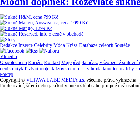
Módní doplněk: Rozevláté sukn
Redakce
Inzerce
Celebrity
Móda
Krása
Databáze celebrit
Soutěže
Vlmedia
O společnosti
Kariéra
Kontakt
Mojepředplatné.cz
Všeobecné smluvní
denik
dotyk
fitzivot
moje_krizovka
dum_a_zahrada
kondice
realcity
k
koktejl
Copyright ©
VLTAVA LABE MEDIA a.s.
všechna práva vyhrazena.
Publikování, šíření nebo jakékoliv jiné užití obsahu pro jiné než os