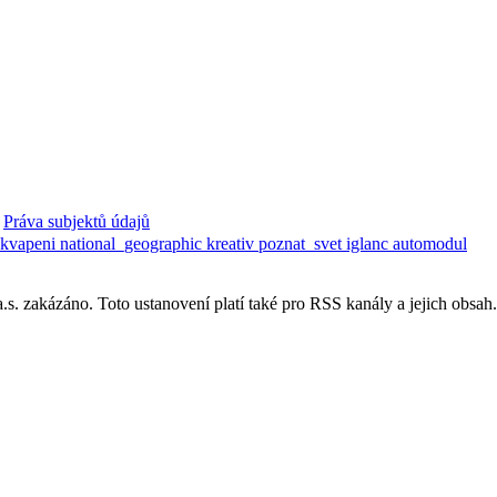
Práva subjektů údajů
ekvapeni
national_geographic
kreativ
poznat_svet
iglanc
automodul
. zakázáno. Toto ustanovení platí také pro RSS kanály a jejich obsah.