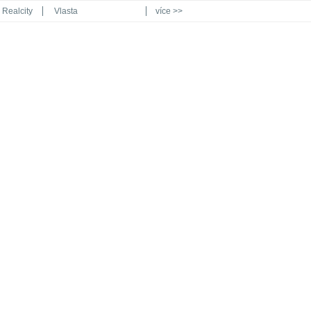
Realcity
Vlasta
více >>
Automodul.cz
Poznat svět