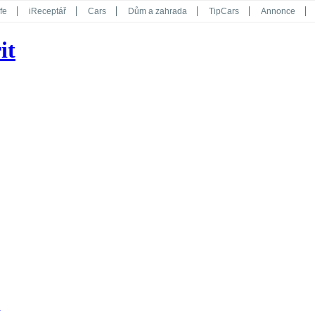
fe
iReceptář
Cars
Dům a zahrada
TipCars
Annonce
Květy
Překvapení
iGurmet
eStránky
Kreativ
iGlanc
it