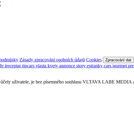
ě
 podmínky
Zásady zpracování osobních údajů
Cookies
Zpracování dat
afe
ireceptar
tipcars
vlasta
kvety
annonce
story
estranky
cars
igurmet
pr
obní účely uživatele, je bez písemného souhlasu VLTAVA LABE MEDIA a.s