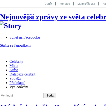
Deník
Kondice
Moje křížovka
Ka
National Geographic
Dotyk
Story
Nejnovější zprávy ze světa celebr
Koktejl
Sdílet na Facebooku
Staňte se fanouškem
Celebrity
Móda
Krása
Databáze celebrit
Soutěže
Předplatné
Vyhledávání