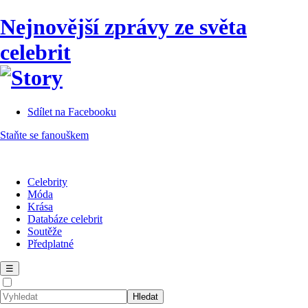
Nejnovější zprávy ze světa
celebrit
Sdílet na Facebooku
Staňte se fanouškem
Celebrity
Móda
Krása
Databáze celebrit
Soutěže
Předplatné
☰