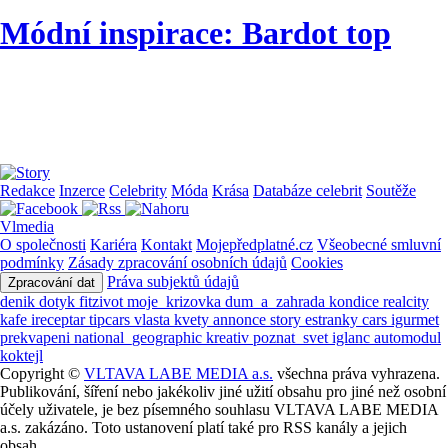
Módní inspirace: Bardot top
Redakce
Inzerce
Celebrity
Móda
Krása
Databáze celebrit
Soutěže
Vlmedia
O společnosti
Kariéra
Kontakt
Mojepředplatné.cz
Všeobecné smluvní
podmínky
Zásady zpracování osobních údajů
Cookies
Práva subjektů údajů
Zpracování dat
denik
dotyk
fitzivot
moje_krizovka
dum_a_zahrada
kondice
realcity
kafe
ireceptar
tipcars
vlasta
kvety
annonce
story
estranky
cars
igurmet
prekvapeni
national_geographic
kreativ
poznat_svet
iglanc
automodul
koktejl
Copyright ©
VLTAVA LABE MEDIA a.s.
všechna práva vyhrazena.
Publikování, šíření nebo jakékoliv jiné užití obsahu pro jiné než osobní
účely uživatele, je bez písemného souhlasu VLTAVA LABE MEDIA
a.s. zakázáno. Toto ustanovení platí také pro RSS kanály a jejich
obsah.