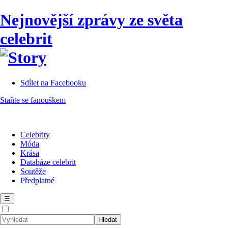
Nejnovější zprávy ze světa
celebrit
Sdílet na Facebooku
Staňte se fanouškem
Celebrity
Móda
Krása
Databáze celebrit
Soutěže
Předplatné
☰