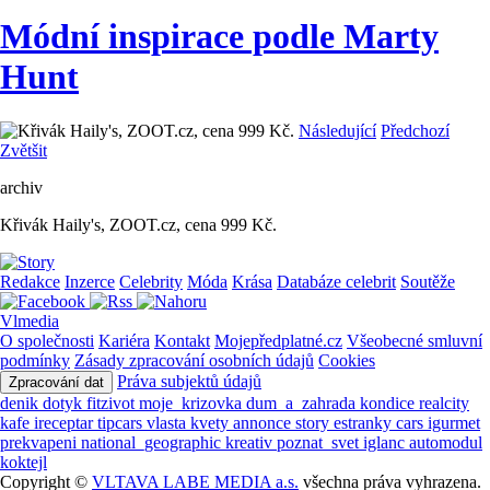
Módní inspirace podle Marty
Hunt
Následující
Předchozí
Zvětšit
archiv
Křivák Haily's, ZOOT.cz, cena 999 Kč.
Redakce
Inzerce
Celebrity
Móda
Krása
Databáze celebrit
Soutěže
Vlmedia
O společnosti
Kariéra
Kontakt
Mojepředplatné.cz
Všeobecné smluvní
podmínky
Zásady zpracování osobních údajů
Cookies
Práva subjektů údajů
Zpracování dat
denik
dotyk
fitzivot
moje_krizovka
dum_a_zahrada
kondice
realcity
kafe
ireceptar
tipcars
vlasta
kvety
annonce
story
estranky
cars
igurmet
prekvapeni
national_geographic
kreativ
poznat_svet
iglanc
automodul
koktejl
Copyright ©
VLTAVA LABE MEDIA a.s.
všechna práva vyhrazena.