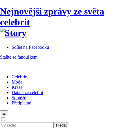
Nejnovější zprávy ze světa
celebrit
Sdílet na Facebooku
Staňte se fanouškem
Celebrity
Móda
Krása
Databáze celebrit
Soutěže
Předplatné
☰