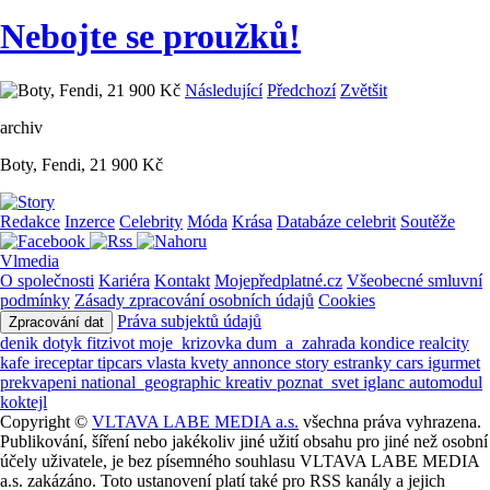
Nebojte se proužků!
Následující
Předchozí
Zvětšit
archiv
Boty, Fendi, 21 900 Kč
Redakce
Inzerce
Celebrity
Móda
Krása
Databáze celebrit
Soutěže
Vlmedia
O společnosti
Kariéra
Kontakt
Mojepředplatné.cz
Všeobecné smluvní
podmínky
Zásady zpracování osobních údajů
Cookies
Práva subjektů údajů
Zpracování dat
denik
dotyk
fitzivot
moje_krizovka
dum_a_zahrada
kondice
realcity
kafe
ireceptar
tipcars
vlasta
kvety
annonce
story
estranky
cars
igurmet
prekvapeni
national_geographic
kreativ
poznat_svet
iglanc
automodul
koktejl
Copyright ©
VLTAVA LABE MEDIA a.s.
všechna práva vyhrazena.
Publikování, šíření nebo jakékoliv jiné užití obsahu pro jiné než osobní
účely uživatele, je bez písemného souhlasu VLTAVA LABE MEDIA
a.s. zakázáno. Toto ustanovení platí také pro RSS kanály a jejich