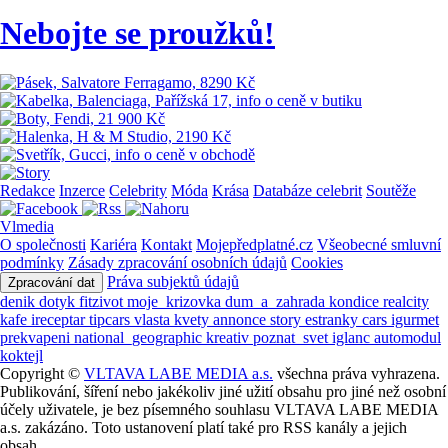
Nebojte se proužků!
Redakce
Inzerce
Celebrity
Móda
Krása
Databáze celebrit
Soutěže
Vlmedia
O společnosti
Kariéra
Kontakt
Mojepředplatné.cz
Všeobecné smluvní
podmínky
Zásady zpracování osobních údajů
Cookies
Práva subjektů údajů
Zpracování dat
denik
dotyk
fitzivot
moje_krizovka
dum_a_zahrada
kondice
realcity
kafe
ireceptar
tipcars
vlasta
kvety
annonce
story
estranky
cars
igurmet
prekvapeni
national_geographic
kreativ
poznat_svet
iglanc
automodul
koktejl
Copyright ©
VLTAVA LABE MEDIA a.s.
všechna práva vyhrazena.
Publikování, šíření nebo jakékoliv jiné užití obsahu pro jiné než osobní
účely uživatele, je bez písemného souhlasu VLTAVA LABE MEDIA
a.s. zakázáno. Toto ustanovení platí také pro RSS kanály a jejich
obsah.