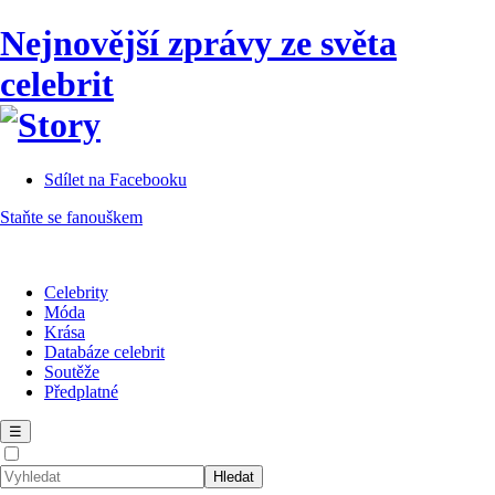
Nejnovější zprávy ze světa
celebrit
Sdílet na Facebooku
Staňte se fanouškem
Celebrity
Móda
Krása
Databáze celebrit
Soutěže
Předplatné
☰