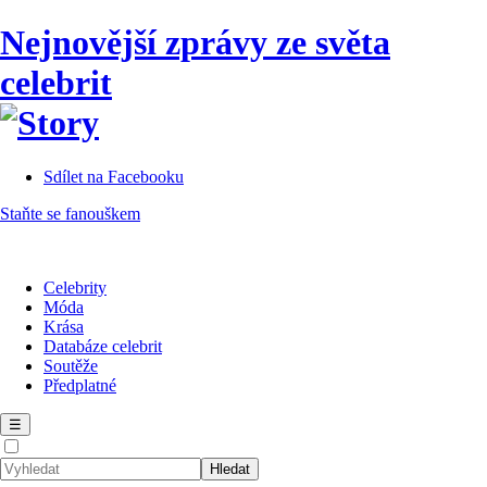
Nejnovější zprávy ze světa
celebrit
Sdílet na Facebooku
Staňte se fanouškem
Celebrity
Móda
Krása
Databáze celebrit
Soutěže
Předplatné
☰