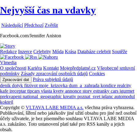
Nejvyšší čas na vdavky
Následující
Předchozí
Zvětšit
Facebook.com/Jennifer Aniston
Redakce
Inzerce
Celebrity
Móda
Krása
Databáze celebrit
Soutěže
Vlmedia
O společnosti
Kariéra
Kontakt
Mojepředplatné.cz
Všeobecné smluvní
podmínky
Zásady zpracování osobních údajů
Cookies
Práva subjektů údajů
Zpracování dat
denik
dotyk
fitzivot
moje_krizovka
dum_a_zahrada
kondice
realcity
kafe
ireceptar
tipcars
vlasta
kvety
annonce
story
estranky
cars
igurmet
prekvapeni
national_geographic
kreativ
poznat_svet
iglanc
automodul
koktejl
Copyright ©
VLTAVA LABE MEDIA a.s.
všechna práva vyhrazena.
Publikování, šíření nebo jakékoliv jiné užití obsahu pro jiné než osobní
účely uživatele, je bez písemného souhlasu VLTAVA LABE MEDIA
a.s. zakázáno. Toto ustanovení platí také pro RSS kanály a jejich
obsah.