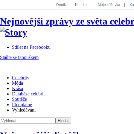
Deník
Kondice
Moje křížovka
Ka
National Geographic
Dotyk
Story
Nejnovější zprávy ze světa celebr
Koktejl
Sdílet na Facebooku
Staňte se fanouškem
Celebrity
Móda
Krása
Databáze celebrit
Soutěže
Předplatné
Vyhledávání