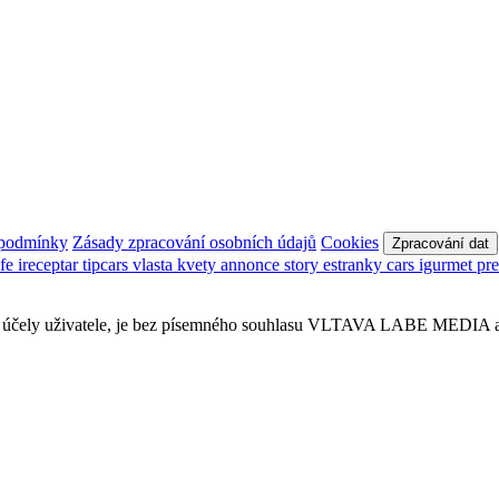
 podmínky
Zásady zpracování osobních údajů
Cookies
Zpracování dat
afe
ireceptar
tipcars
vlasta
kvety
annonce
story
estranky
cars
igurmet
pr
obní účely uživatele, je bez písemného souhlasu VLTAVA LABE MEDIA a.s