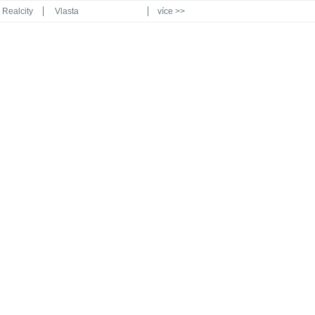
Realcity
Vlasta
více >>
Automodul.cz
Poznat svět