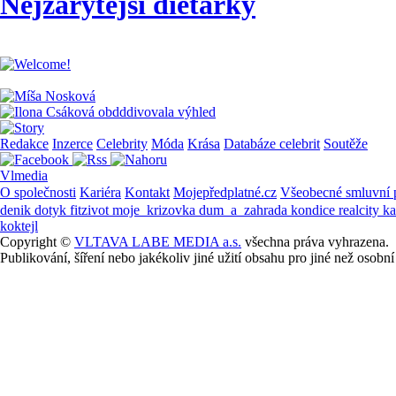
Nejzarytější dietářky
Redakce
Inzerce
Celebrity
Móda
Krása
Databáze celebrit
Soutěže
Vlmedia
O společnosti
Kariéra
Kontakt
Mojepředplatné.cz
Všeobecné smluvní
denik
dotyk
fitzivot
moje_krizovka
dum_a_zahrada
kondice
realcity
k
koktejl
Copyright ©
VLTAVA LABE MEDIA a.s.
všechna práva vyhrazena.
Publikování, šíření nebo jakékoliv jiné užití obsahu pro jiné než os