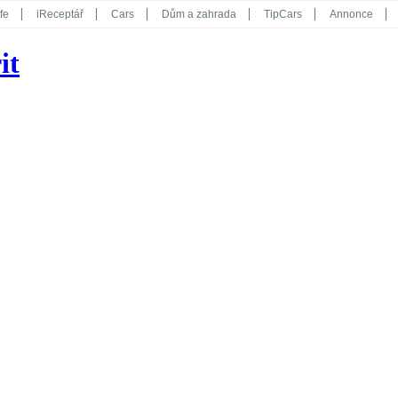
fe
iReceptář
Cars
Dům a zahrada
TipCars
Annonce
Květy
Překvapení
iGurmet
eStránky
Kreativ
iGlanc
it