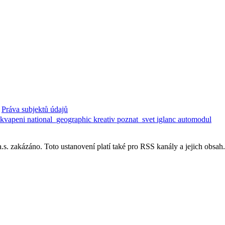
Práva subjektů údajů
ekvapeni
national_geographic
kreativ
poznat_svet
iglanc
automodul
. zakázáno. Toto ustanovení platí také pro RSS kanály a jejich obsah.