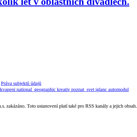
lik let v oblastních divadlech.
Práva subjektů údajů
ekvapeni
national_geographic
kreativ
poznat_svet
iglanc
automodul
. zakázáno. Toto ustanovení platí také pro RSS kanály a jejich obsah.