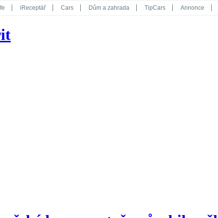
fe
iReceptář
Cars
Dům a zahrada
TipCars
Annonce
Květy
Překvapení
iGurmet
eStránky
Kreativ
iGlanc
it