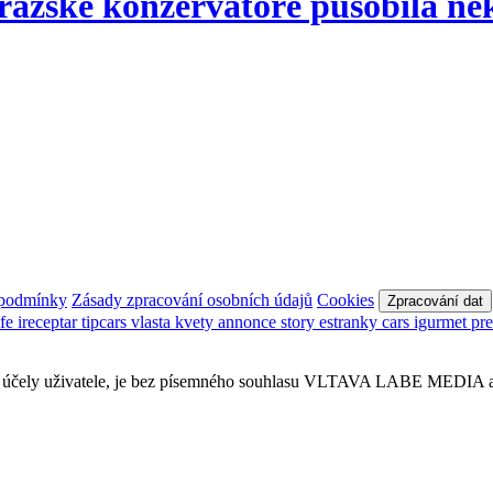
ažské konzervatoře působila něko
 podmínky
Zásady zpracování osobních údajů
Cookies
Zpracování dat
afe
ireceptar
tipcars
vlasta
kvety
annonce
story
estranky
cars
igurmet
pr
obní účely uživatele, je bez písemného souhlasu VLTAVA LABE MEDIA a.s