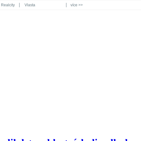
Realcity
Vlasta
více >>
Automodul.cz
Poznat svět