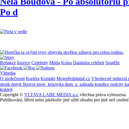
Nela Boudová - Po absolutoriu pr
Po d
Redakce
Inzerce
Celebrity
Móda
Krása
Databáze celebrit
Soutěže
Vlmedia
O společnosti
Kariéra
Kontakt
Mojepředplatné.cz
Všeobecné smluvní
denik
dotyk
fitzivot
moje_krizovka
dum_a_zahrada
kondice
realcity
k
koktejl
Copyright ©
VLTAVA LABE MEDIA a.s.
všechna práva vyhrazena.
Publikování, šíření nebo jakékoliv jiné užití obsahu pro jiné než os