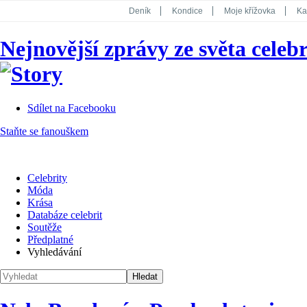
Deník
Kondice
Moje křížovka
Ka
National Geographic
Dotyk
Story
Nejnovější zprávy ze světa celebr
Koktejl
Sdílet na Facebooku
Staňte se fanouškem
Celebrity
Móda
Krása
Databáze celebrit
Soutěže
Předplatné
Vyhledávání