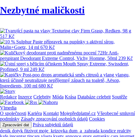
Nezbytné maličkosti
Redakce
Inzerce
Celebrity
Móda
Krása
Databáze celebrit
Soutěže
Vlmedia
O společnosti
Kariéra
Kontakt
Mojepředplatné.cz
Všeobecné smluvní
podmínky
Zásady zpracování osobních údajů
Cookies
Práva subjektů údajů
Zpracování dat
denik
dotyk
fitzivot
moje_krizovka
dum_a_zahrada
kondice
realcity
kafe
ireceptar
tipcars
vlasta
kvety
annonce
story
estranky
cars
igurmet