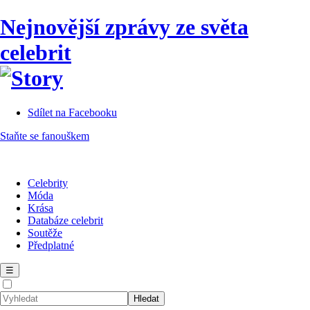
Nejnovější zprávy ze světa
celebrit
Sdílet na Facebooku
Staňte se fanouškem
Celebrity
Móda
Krása
Databáze celebrit
Soutěže
Předplatné
☰