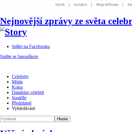
Deník
Kondice
Moje křížovka
Ka
National Geographic
Dotyk
Story
Nejnovější zprávy ze světa celebr
Koktejl
Sdílet na Facebooku
Staňte se fanouškem
Celebrity
Móda
Krása
Databáze celebrit
Soutěže
Předplatné
Vyhledávání