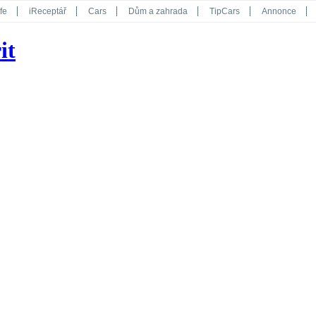
fe
iReceptář
Cars
Dům a zahrada
TipCars
Annonce
Květy
Překvapení
iGurmet
eStránky
Kreativ
iGlanc
it