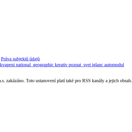
Práva subjektů údajů
ekvapeni
national_geographic
kreativ
poznat_svet
iglanc
automodul
. zakázáno. Toto ustanovení platí také pro RSS kanály a jejich obsah.