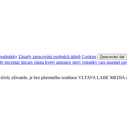
 podmínky
Zásady zpracování osobních údajů
Cookies
Zpracování dat
afe
ireceptar
tipcars
vlasta
kvety
annonce
story
estranky
cars
igurmet
pr
obní účely uživatele, je bez písemného souhlasu VLTAVA LABE MEDIA a.s