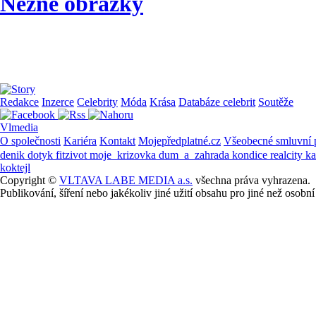
Něžné obrázky
Redakce
Inzerce
Celebrity
Móda
Krása
Databáze celebrit
Soutěže
Vlmedia
O společnosti
Kariéra
Kontakt
Mojepředplatné.cz
Všeobecné smluvní
denik
dotyk
fitzivot
moje_krizovka
dum_a_zahrada
kondice
realcity
k
koktejl
Copyright ©
VLTAVA LABE MEDIA a.s.
všechna práva vyhrazena.
Publikování, šíření nebo jakékoliv jiné užití obsahu pro jiné než os