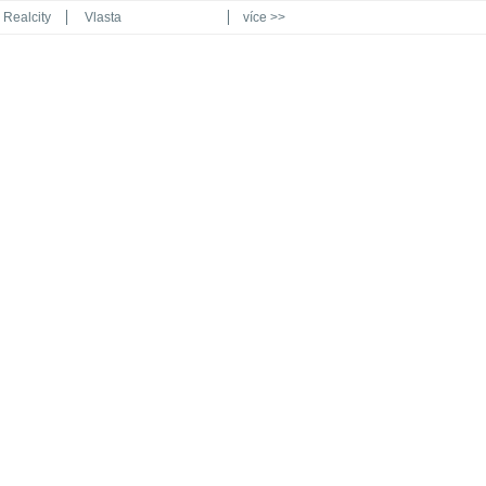
Realcity
Vlasta
více >>
Automodul.cz
Poznat svět