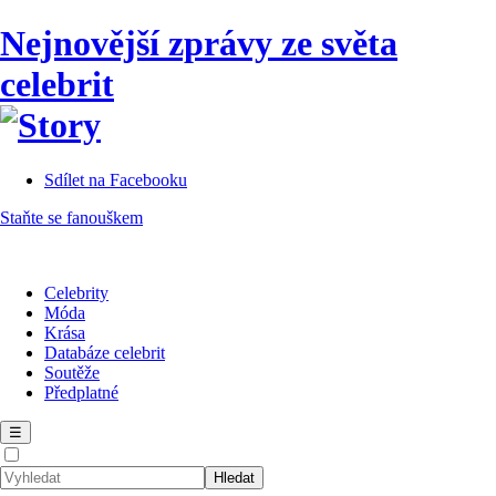
Nejnovější zprávy ze světa
celebrit
Sdílet na Facebooku
Staňte se fanouškem
Celebrity
Móda
Krása
Databáze celebrit
Soutěže
Předplatné
☰