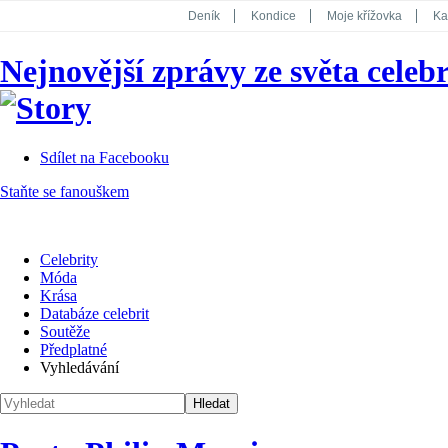
Deník
Kondice
Moje křížovka
Ka
National Geographic
Dotyk
Story
Nejnovější zprávy ze světa celebr
Koktejl
Sdílet na Facebooku
Staňte se fanouškem
Celebrity
Móda
Krása
Databáze celebrit
Soutěže
Předplatné
Vyhledávání