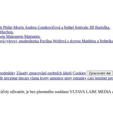
 podmínky
Zásady zpracování osobních údajů
Cookies
Zpracování dat
afe
ireceptar
tipcars
vlasta
kvety
annonce
story
estranky
cars
igurmet
pr
obní účely uživatele, je bez písemného souhlasu VLTAVA LABE MEDIA a.s