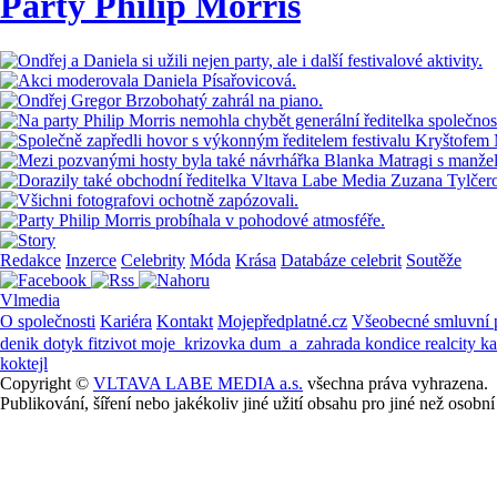
Party Philip Morris
Redakce
Inzerce
Celebrity
Móda
Krása
Databáze celebrit
Soutěže
Vlmedia
O společnosti
Kariéra
Kontakt
Mojepředplatné.cz
Všeobecné smluvní
denik
dotyk
fitzivot
moje_krizovka
dum_a_zahrada
kondice
realcity
k
koktejl
Copyright ©
VLTAVA LABE MEDIA a.s.
všechna práva vyhrazena.
Publikování, šíření nebo jakékoliv jiné užití obsahu pro jiné než os