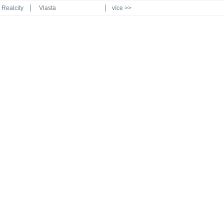
Realcity
Vlasta
více >>
Automodul.cz
Poznat svět