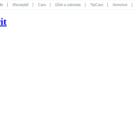
fe
iReceptář
Cars
Dům a zahrada
TipCars
Annonce
Květy
Překvapení
iGurmet
eStránky
Kreativ
iGlanc
it