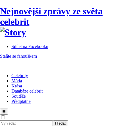
Nejnovější zprávy ze světa
celebrit
Sdílet na Facebooku
Staňte se fanouškem
Celebrity
Móda
Krása
Databáze celebrit
Soutěže
Předplatné
☰