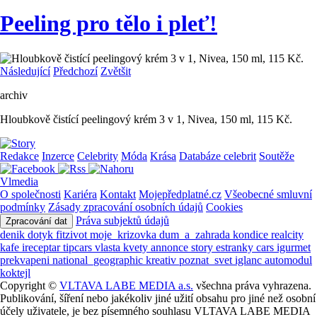
Peeling pro tělo i pleť!
Následující
Předchozí
Zvětšit
archiv
Hloubkově čistící peelingový krém 3 v 1, Nivea, 150 ml, 115 Kč.
Redakce
Inzerce
Celebrity
Móda
Krása
Databáze celebrit
Soutěže
Vlmedia
O společnosti
Kariéra
Kontakt
Mojepředplatné.cz
Všeobecné smluvní
podmínky
Zásady zpracování osobních údajů
Cookies
Práva subjektů údajů
Zpracování dat
denik
dotyk
fitzivot
moje_krizovka
dum_a_zahrada
kondice
realcity
kafe
ireceptar
tipcars
vlasta
kvety
annonce
story
estranky
cars
igurmet
prekvapeni
national_geographic
kreativ
poznat_svet
iglanc
automodul
koktejl
Copyright ©
VLTAVA LABE MEDIA a.s.
všechna práva vyhrazena.
Publikování, šíření nebo jakékoliv jiné užití obsahu pro jiné než osobní
účely uživatele, je bez písemného souhlasu VLTAVA LABE MEDIA