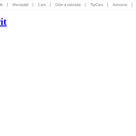
fe
iReceptář
Cars
Dům a zahrada
TipCars
Annonce
Květy
Překvapení
iGurmet
eStránky
Kreativ
iGlanc
it