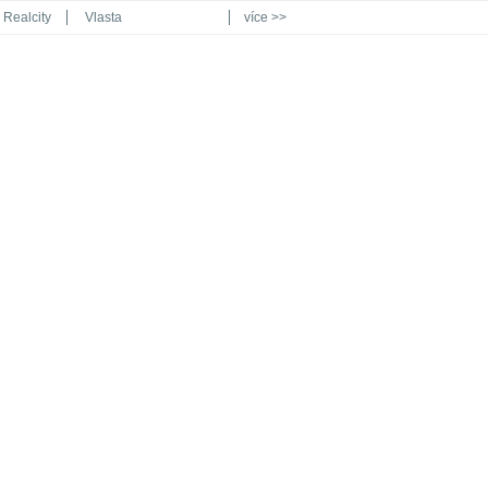
Realcity
Vlasta
více >>
Automodul.cz
Poznat svět