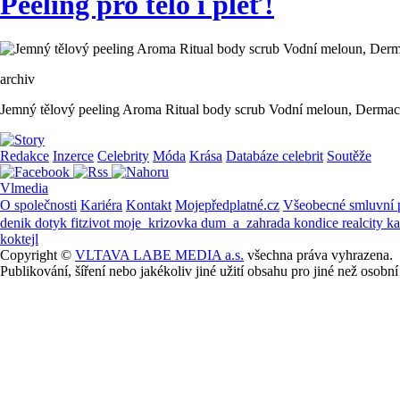
Peeling pro tělo i pleť!
archiv
Jemný tělový peeling Aroma Ritual body scrub Vodní meloun, Dermac
Redakce
Inzerce
Celebrity
Móda
Krása
Databáze celebrit
Soutěže
Vlmedia
O společnosti
Kariéra
Kontakt
Mojepředplatné.cz
Všeobecné smluvní
denik
dotyk
fitzivot
moje_krizovka
dum_a_zahrada
kondice
realcity
k
koktejl
Copyright ©
VLTAVA LABE MEDIA a.s.
všechna práva vyhrazena.
Publikování, šíření nebo jakékoliv jiné užití obsahu pro jiné než os