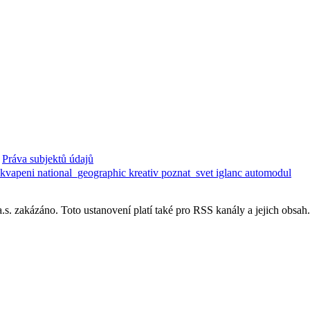
Práva subjektů údajů
ekvapeni
national_geographic
kreativ
poznat_svet
iglanc
automodul
. zakázáno. Toto ustanovení platí také pro RSS kanály a jejich obsah.