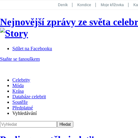
Deník
Kondice
Moje křížovka
Ka
National Geographic
Dotyk
Story
Nejnovější zprávy ze světa celebr
Koktejl
Sdílet na Facebooku
Staňte se fanouškem
Celebrity
Móda
Krása
Databáze celebrit
Soutěže
Předplatné
Vyhledávání