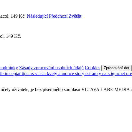
Následující
Předchozí
Zvětšit
ol, 149 Kč.
 podmínky
Zásady zpracování osobních údajů
Cookies
Zpracování dat
afe
ireceptar
tipcars
vlasta
kvety
annonce
story
estranky
cars
igurmet
pr
obní účely uživatele, je bez písemného souhlasu VLTAVA LABE MEDIA a.s