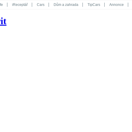
fe
iReceptář
Cars
Dům a zahrada
TipCars
Annonce
Květy
Překvapení
iGurmet
eStránky
Kreativ
iGlanc
it