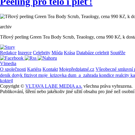
Peeling pro tělo i pleť!
archiv
Tělový peeling Green Tea Body Scrub, Teaology, cena 990 Kč, k dos
Redakce
Inzerce
Celebrity
Móda
Krása
Databáze celebrit
Soutěže
Vlmedia
O společnosti
Kariéra
Kontakt
Mojepředplatné.cz
Všeobecné smluvní
denik
dotyk
fitzivot
moje_krizovka
dum_a_zahrada
kondice
realcity
k
koktejl
Copyright ©
VLTAVA LABE MEDIA a.s.
všechna práva vyhrazena.
Publikování, šíření nebo jakékoliv jiné užití obsahu pro jiné než os