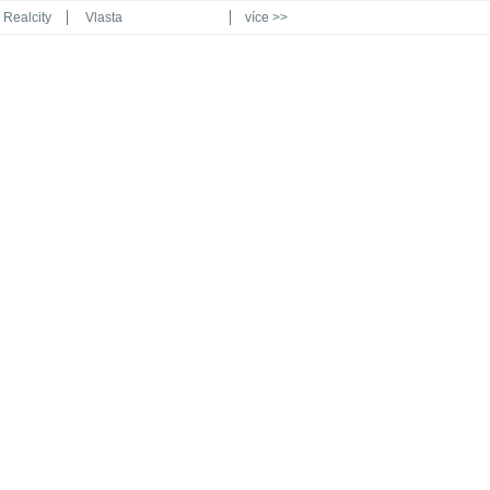
Realcity
Vlasta
více >>
Automodul.cz
Poznat svět