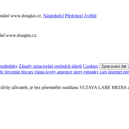
Následující
Předchozí
Zvětšit
tání www.douglas.cz.
 podmínky
Zásady zpracování osobních údajů
Cookies
Zpracování dat
afe
ireceptar
tipcars
vlasta
kvety
annonce
story
estranky
cars
igurmet
pr
obní účely uživatele, je bez písemného souhlasu VLTAVA LABE MEDIA a.s