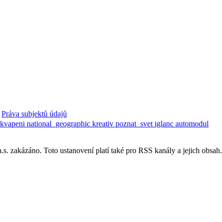
Práva subjektů údajů
ekvapeni
national_geographic
kreativ
poznat_svet
iglanc
automodul
. zakázáno. Toto ustanovení platí také pro RSS kanály a jejich obsah.