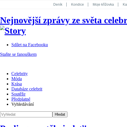
Deník
Kondice
Moje křížovka
Ka
National Geographic
Dotyk
Story
Nejnovější zprávy ze světa celebr
Koktejl
Sdílet na Facebooku
Staňte se fanouškem
Celebrity
Móda
Krása
Databáze celebrit
Soutěže
Předplatné
Vyhledávání