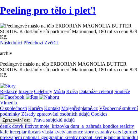
Peeling pro tělo i pleť!
Následující
Předchozí
Zvětšit
archiv
Peelingové máslo na tělo ERBORIAN MAGNOLIA BUTTER
SCRUB. K dostání v síti parfumerií Marionnaud, 180 ml za cenu 829
Kč.
Redakce
Inzerce
Celebrity
Móda
Krása
Databáze celebrit
Soutěže
Vlmedia
O společnosti
Kariéra
Kontakt
Mojepředplatné.cz
Všeobecné smluvní
podmínky
Zásady zpracování osobních údajů
Cookies
Práva subjektů údajů
Zpracování dat
denik
dotyk
fitzivot
moje_krizovka
dum_a_zahrada
kondice
realcity
kafe
ireceptar
tipcars
vlasta
kvety
annonce
story
estranky
cars
igurmet
prekvapeni
national_geographic
kreativ
poznat_svet
iglanc
automodul