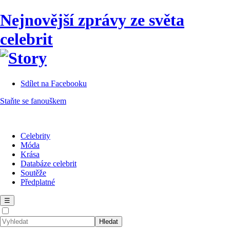
Nejnovější zprávy ze světa
celebrit
Sdílet na Facebooku
Staňte se fanouškem
Celebrity
Móda
Krása
Databáze celebrit
Soutěže
Předplatné
☰